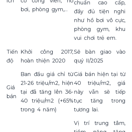
ích
có công viên, hồ
chuẩn cao cấp,
bơi, phòng gym,…
đầy đủ tiện nghi
như hồ bơi vô cực,
phòng gym, khu
vui chơi trẻ em.
Tiến
Khởi công 2017,
Sẽ bàn giao vào
độ
hoàn thiện 2020
quý II/2025
Ban đầu giá chỉ từ
Giá bán hiện tại từ
21-26 triệu/m2, hiện
40 triệu/m2, giá
Giá
tại đã tăng lên 36-
này vẫn sẽ tiếp
bán
40 triệu/m2 (+65%
tục tăng trong
trong 4 năm)
tương lai.
Vị trí trung tâm,
tiềm năng tăng