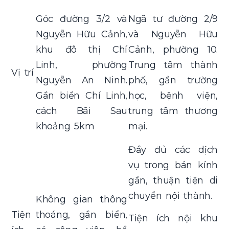
Góc đường 3/2 và
Ngã tư đường 2/9
Nguyễn Hữu Cảnh,
và Nguyễn Hữu
khu đô thị Chí
Cảnh, phường 10.
Linh, phường
Trung tâm thành
Vị trí
Nguyễn An Ninh.
phố, gần trường
Gần biển Chí Linh,
học, bệnh viện,
cách Bãi Sau
trung tâm thương
khoảng 5km
mại.
Đầy đủ các dịch
vụ trong bán kính
gần, thuận tiện di
chuyển nội thành.
Không gian thông
Tiện
thoáng, gần biển,
Tiện ích nội khu