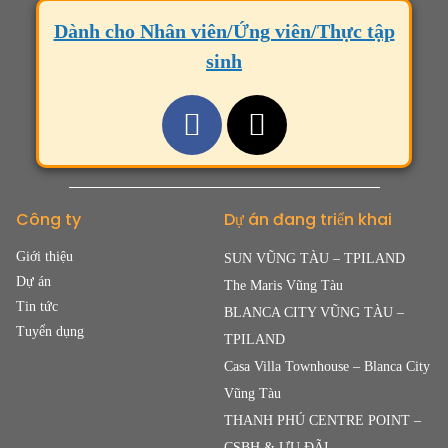
Dành cho Nhân viên/Ứng viên/Thực tập
sinh
Công ty
Dự án đang triển khai
Giới thiệu
SUN VŨNG TÀU – TPILAND
Dự án
The Maris Vũng Tàu
Tin tức
BLANCA CITY VŨNG TÀU –
Tuyển dụng
TPILAND
Casa Villa Townhouse – Blanca City
Vũng Tàu
THANH PHÚ CENTRE POINT –
CSBH & ƯU ĐÃI