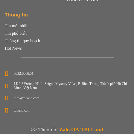
Thông tin
Tin mới nhất
Tin phổ biến
Thông tin quy hoạch
Hot News
0932.6666.51
LK2-3 Đường N1-1, Saigon Mystery Villas, P. Bình Trưng, Thành phố Hồ Chí
Minh, Việt Nam
info@tpiland.com
tpiland.com
>> Theo dõi
Zalo OA TPI Land