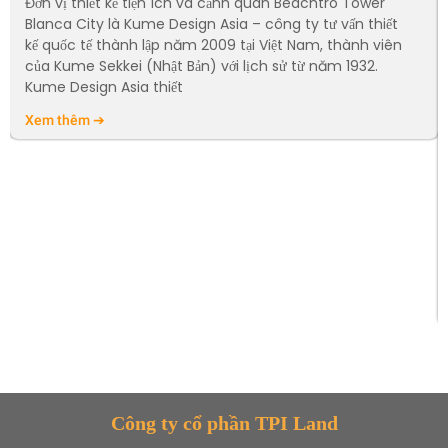
Đơn vị thiết kế tiện ích và cảnh quan Beachtro Tower
Blanca City là Kume Design Asia – công ty tư vấn thiết
kế quốc tế thành lập năm 2009 tại Việt Nam, thành viên
của Kume Sekkei (Nhật Bản) với lịch sử từ năm 1932.
Kume Design Asia thiết
Xem thêm ➔
Công ty cổ phần TPI Land