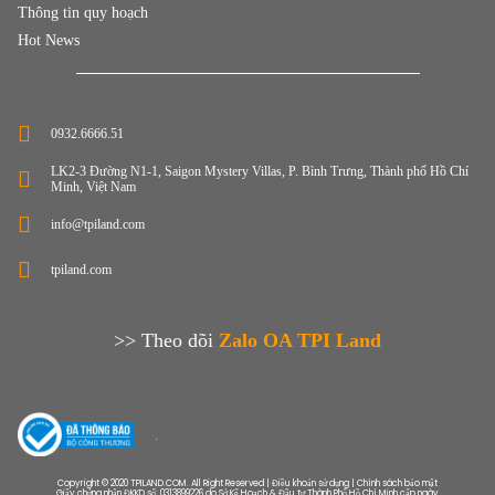
Thông tin quy hoạch
Hot News
0932.6666.51
LK2-3 Đường N1-1, Saigon Mystery Villas, P. Bình Trưng, Thành phố Hồ Chí
Minh, Việt Nam
info@tpiland.com
tpiland.com
>> Theo dõi
Zalo OA TPI Land
Copyright © 2020 TPILAND.COM. All Right Reserved | Điều khoản sử dụng | Chính sách bảo mật
Giấy chứng nhận ĐKKD số: 0313899226 do Sở Kế Hoạch & Đầu tư Thành Phố Hồ Chí Minh cấp ngày