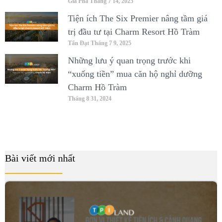
Gia Phã
Tháng 7 14, 2025
Tiện ích The Six Premier nâng tầm giá
trị đầu tư tại Charm Resort Hồ Tràm
Tấn Đạt
Tháng 7 9, 2025
Những lưu ý quan trọng trước khi
“xuống tiền” mua căn hộ nghỉ dưỡng
Charm Hồ Tràm
Tháng 8 31, 2024
Bài viết mới nhất
B