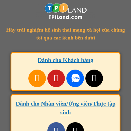
Hãy trải nghiệm hệ sinh thái mạng xã hội của chúng
tôi qua các kênh bên dưới
Dành cho Khách hàng
Dành cho Nhân viên/Ứng viên/Thực tập
sinh