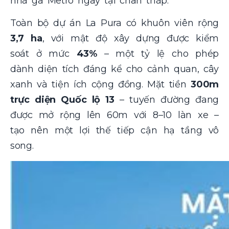
nhà ga Metro ngay tại chân tháp.
Toàn bộ dự án La Pura có khuôn viên rộng
3,7 ha
, với mật độ xây dựng được kiểm
soát ở mức
43%
– một tỷ lệ cho phép
dành diện tích đáng kể cho cảnh quan, cây
xanh và tiện ích cộng đồng. Mặt tiền
300m
trực diện Quốc lộ 13
– tuyến đường đang
được mở rộng lên 60m với 8–10 làn xe –
tạo nên một lợi thế tiếp cận hạ tầng vô
song.