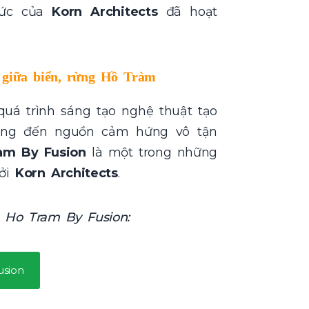
hức của
Korn Architects
đã hoạt
 giữa biển, rừng Hồ Tràm
 quá trình sáng tạo nghệ thuật tạo
ang đến nguồn cảm hứng vô tận
ram By Fusion
là một trong những
bởi
Korn Architects
.
a Ho Tram By Fusion:
usion