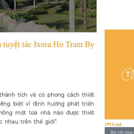
a tuyệt tác Ixora Ho Tram By
thành tích và có phong cách thiết
êng biệt vì định hướng phát triển
ông một toà nhà nào được thiết
nhau trên thế giới”.
TPI Land
Bài viết cùng 