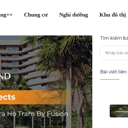
ang++
Chung cư
Nghỉ dưỡng
Khu đô thị
Tìm kiếm bà
Bài viết liê