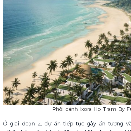
Phối cảnh Ixora Ho Tram By Fu
Ở giai đoạn 2, dự án tiếp tục gây ấn tượng và