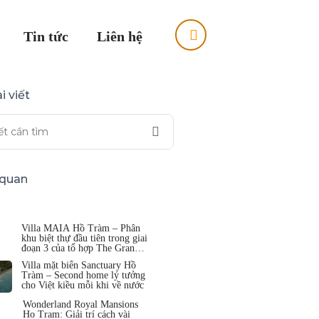
Tin tức
Liên hệ
i viết
n quan
Villa MAIA Hồ Tràm – Phân
khu biệt thự đầu tiên trong giai
đoạn 3 của tổ hợp The Grand
Hồ Tràm
Villa mặt biển Sanctuary Hồ
Tràm – Second home lý tưởng
cho Việt kiều mỗi khi về nước
Wonderland Royal Mansions
Ho Tram: Giải trí cách vài