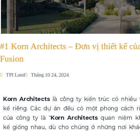
#1 Korn Architects – Đơn vị thiết kế củ
Fusion
TPI Land
Tháng 10 24, 2024
Korn Architects
là công ty kiến trúc có nhiều 
kế riêng. Các dự án đều có một phong cách ri
của công ty là “
Korn Architects
quan niệm kh
kế giống nhau, dù cho chúng ở những nơi khác 