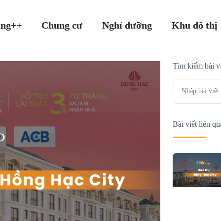
ang++
Chung cư
Nghỉ dưỡng
Khu đô thị
Tìm kiếm bài vi
Bài viết liên q