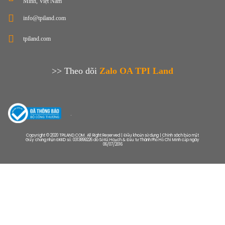
Minh, Việt Nam
info@tpiland.com
tpiland.com
>> Theo dõi
Zalo OA TPI Land
Copyright © 2020 TPILAND.COM. All Right Reserved | Điều khoản sử dụng | Chính sách bảo mật
Giấy chứng nhận ĐKKD số: 0313899226 do Sở Kế Hoạch & Đầu tư Thành Phố Hồ Chí Minh cấp ngày
06/07/2016