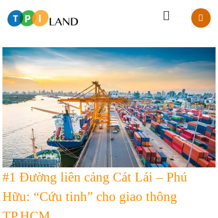
#1 Đường liên cảng Cát Lái – Phú
Hữu: “Cứu tinh” cho giao thông
TP.HCM