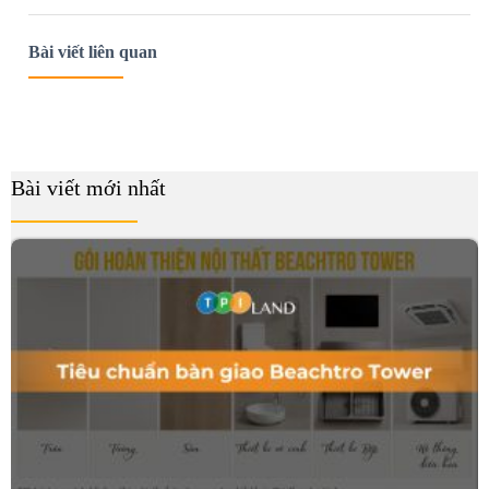
Bài viết liên quan
Bài viết mới nhất
B