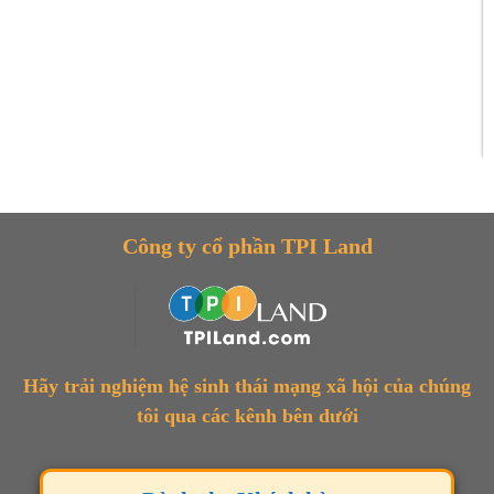
Công ty cổ phần TPI Land
Hãy trải nghiệm hệ sinh thái mạng xã hội của chúng
tôi qua các kênh bên dưới