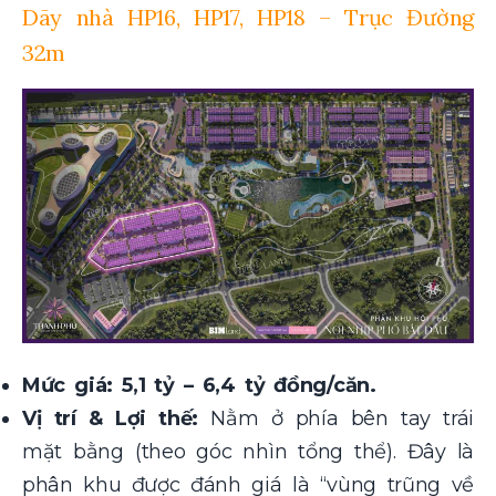
Dãy nhà HP16, HP17, HP18 – Trục Đường
32m
Mức giá:
5,1 tỷ – 6,4 tỷ đồng/căn.
Vị trí & Lợi thế:
Nằm ở phía bên tay trái
mặt bằng (theo góc nhìn tổng thể). Đây là
phân khu được đánh giá là “vùng trũng về