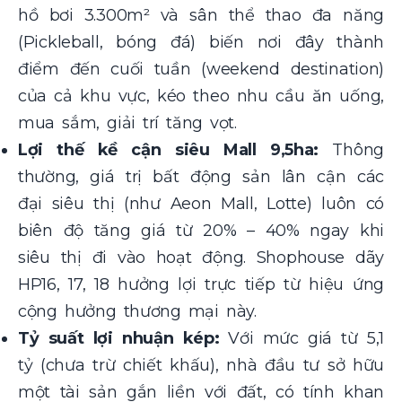
hồ bơi 3.300m² và sân thể thao đa năng
(Pickleball, bóng đá) biến nơi đây thành
điểm đến cuối tuần (weekend destination)
của cả khu vực, kéo theo nhu cầu ăn uống,
mua sắm, giải trí tăng vọt.
Lợi thế kề cận siêu Mall 9,5ha:
Thông
thường, giá trị bất động sản lân cận các
đại siêu thị (như Aeon Mall, Lotte) luôn có
biên độ tăng giá từ 20% – 40% ngay khi
siêu thị đi vào hoạt động. Shophouse dãy
HP16, 17, 18 hưởng lợi trực tiếp từ hiệu ứng
cộng hưởng thương mại này.
Tỷ suất lợi nhuận kép:
Với mức giá từ 5,1
tỷ (chưa trừ chiết khấu), nhà đầu tư sở hữu
một tài sản gắn liền với đất, có tính khan