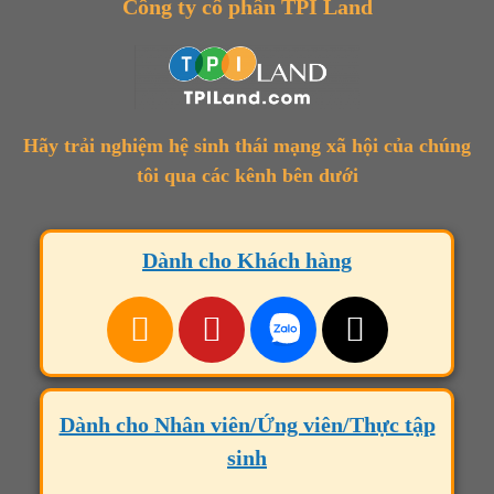
Công ty cổ phần TPI Land
Hãy trải nghiệm hệ sinh thái mạng xã hội của chúng
tôi qua các kênh bên dưới
Dành cho Khách hàng
Dành cho Nhân viên/Ứng viên/Thực tập
sinh