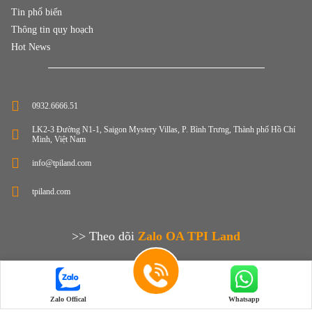
Tin phổ biến
Thông tin quy hoạch
Hot News
0932.6666.51
LK2-3 Đường N1-1, Saigon Mystery Villas, P. Bình Trưng, Thành phố Hồ Chí
Minh, Việt Nam
info@tpiland.com
tpiland.com
>> Theo dõi
Zalo OA TPI Land
Zalo Offical
Whatsapp