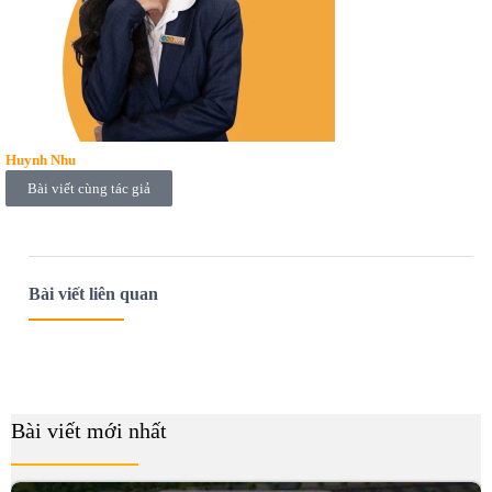
Huynh Nhu
Bài viết cùng tác giả
Bài viết liên quan
Bài viết mới nhất
B