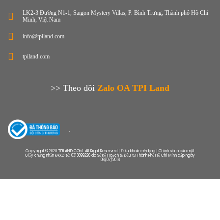
LK2-3 Đường N1-1, Saigon Mystery Villas, P. Bình Trưng, Thành phố Hồ Chí
Minh, Việt Nam
info@tpiland.com
tpiland.com
>> Theo dõi
Zalo OA TPI Land
Copyright © 2020 TPILAND.COM. All Right Reserved | Điều khoản sử dụng | Chính sách bảo mật
Giấy chứng nhận ĐKKD số: 0313899226 do Sở Kế Hoạch & Đầu tư Thành Phố Hồ Chí Minh cấp ngày
06/07/2016