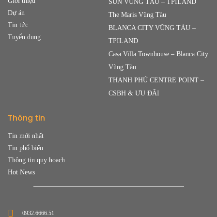
Giới thiệu
SUN VŨNG TÀU – TPILAND
Dự án
The Maris Vũng Tàu
Tin tức
BLANCA CITY VŨNG TÀU –
Tuyển dụng
TPILAND
Casa Villa Townhouse – Blanca City
Vũng Tàu
THANH PHÚ CENTRE POINT –
CSBH & ƯU ĐÃI
Thông tin
Tin mới nhất
Tin phổ biến
Thông tin quy hoạch
Hot News
0932.6666.51