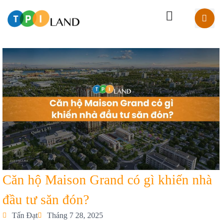
Căn hộ Maison Grand có gì khiến nhà
đầu tư săn đón?
Tấn Đạt
Tháng 7 28, 2025