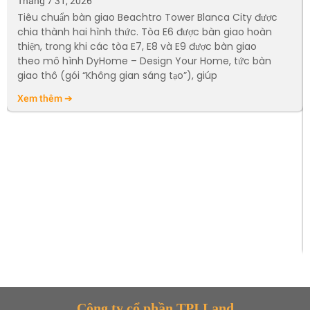
Tháng 7 31, 2026
Tiêu chuẩn bàn giao Beachtro Tower Blanca City được
chia thành hai hình thức. Tòa E6 được bàn giao hoàn
thiện, trong khi các tòa E7, E8 và E9 được bàn giao
theo mô hình DyHome – Design Your Home, tức bàn
giao thô (gói “Không gian sáng tạo”), giúp
Xem thêm ➔
Công ty cổ phần TPI Land