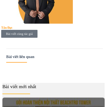
Tấn Đạt
Bài viết cùng tác giả
Bài viết liên quan
Bài viết mới nhất
B