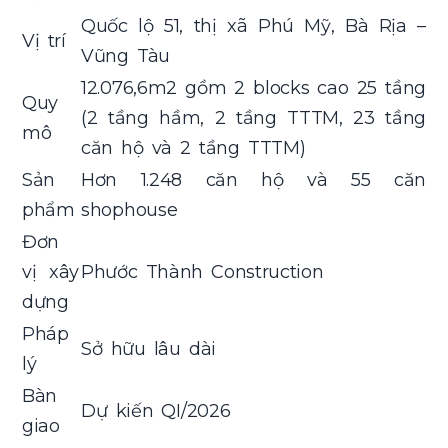
Quốc lộ 51, thị xã Phú Mỹ, Bà Rịa –
Vị trí
Vũng Tàu
12.076,6m2 gồm 2 blocks cao 25 tầng
Quy
(2 tầng hầm, 2 tầng TTTM, 23 tầng
mô
căn hộ và 2 tầng TTTM)
Sản
Hơn 1.248 căn hộ và 55 căn
phẩm
shophouse
Đơn
vị xây
Phước Thành Construction
dựng
Pháp
Sở hữu lâu dài
lý
Bàn
Dự kiến QI/2026
giao