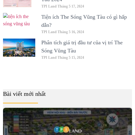
TPI Land
Tháng 5 17, 2024
Tiện ích The Sóng Vũng Tàu có gì hấp
dẫn?
TPI Land
Tháng 5 16, 2024
Phân tích giá trị đầu tư của vị trí The
Sóng Vũng Tàu
TPI Land
Tháng 5 15, 2024
Bài viết mới nhất
B