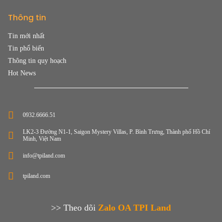
Thông tin
Tin mới nhất
Tin phổ biến
Thông tin quy hoạch
Hot News
0932.6666.51
LK2-3 Đường N1-1, Saigon Mystery Villas, P. Bình Trưng, Thành phố Hồ Chí
Minh, Việt Nam
info@tpiland.com
tpiland.com
>> Theo dõi
Zalo OA TPI Land