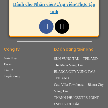
Dành cho Nhân viên/Ứng viên/Thực tập
sinh
Công ty
Dự án đang triển khai
Giới thiệu
SUN VŨNG TÀU – TPILAND
Dự án
The Maris Vũng Tàu
Tin tức
BLANCA CITY VŨNG TÀU –
Tuyển dụng
TPILAND
Casa Villa Townhouse – Blanca City
Vũng Tàu
THANH PHÚ CENTRE POINT –
CSBH & ƯU ĐÃI