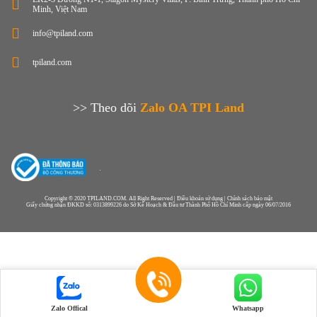
Minh, Việt Nam
info@tpiland.com
tpiland.com
>> Theo dõi
Zalo OA TPI Land
Copyright © 2020 TPILAND.COM. All Right Reserved | Điều khoản sử dụng | Chính sách bảo mật
Giấy chứng nhận ĐKKD số: 0313899226 do Sở Kế Hoạch & Đầu tư Thành Phố Hồ Chí Minh cấp ngày 06/07/2016
Zalo Offical
Whatsapp