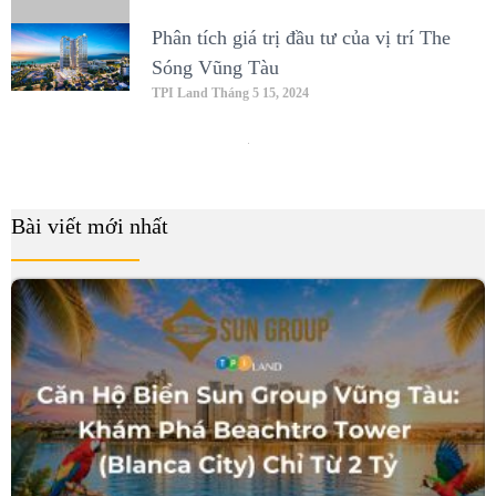
Phân tích giá trị đầu tư của vị trí The
Sóng Vũng Tàu
TPI Land
Tháng 5 15, 2024
Bài viết mới nhất
B