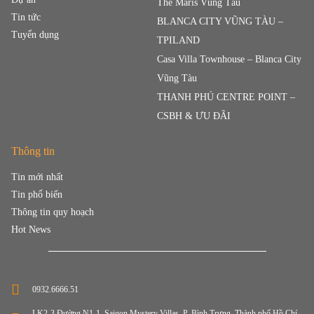
The Maris Vũng Tàu
Tin tức
BLANCA CITY VŨNG TÀU –
Tuyển dụng
TPILAND
Casa Villa Townhouse – Blanca City
Vũng Tàu
THANH PHÚ CENTRE POINT –
CSBH & ƯU ĐÃI
Thông tin
Tin mới nhất
Tin phổ biến
Thông tin quy hoạch
Hot News
0932.6666.51
LK2-3 Đường N1-1, Saigon Mystery Villas, P. Bình Trưng, Thành phố Hồ Chí