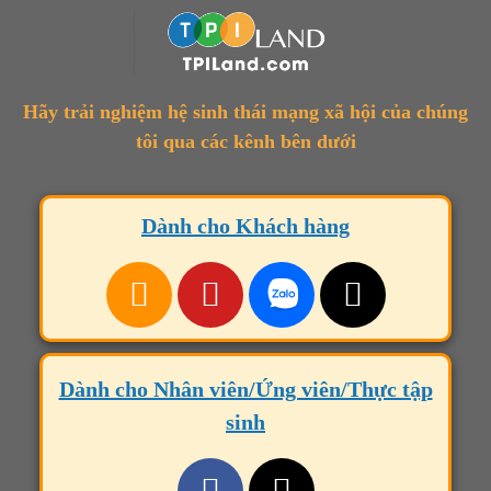
Hãy trải nghiệm hệ sinh thái mạng xã hội của chúng
tôi qua các kênh bên dưới
Dành cho Khách hàng
Dành cho Nhân viên/Ứng viên/Thực tập
sinh