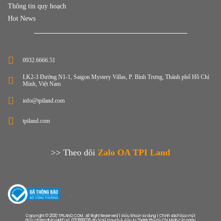
Thông tin quy hoạch
Hot News
0932.6666.51
LK2-3 Đường N1-1, Saigon Mystery Villas, P. Bình Trưng, Thành phố Hồ Chí
Minh, Việt Nam
info@tpiland.com
tpiland.com
>> Theo dõi
Zalo OA TPI Land
Copyright © 2020 TPILAND.COM. All Right Reserved | Điều khoản sử dụng | Chính sách bảo mật
Giấy chứng nhận ĐKKD số: 0313899226 do Sở Kế Hoạch & Đầu tư Thành Phố Hồ Chí Minh cấp ngày