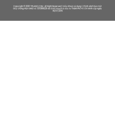
Copyright © 2020 TPILAND.COM. All Right Reserved | Điều khoản sử dụng | Chính sách bảo mật
Giấy chứng nhận ĐKKD số: 0313899226 do Sở Kế Hoạch & Đầu tư Thành Phố Hồ Chí Minh cấp ngày
06/07/2016