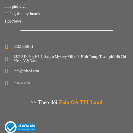
Tin phổ biến
Thông tin quy hoạch
Hot News
0932.6666.51
LK2-3 Đường N1-1, Saigon Mystery Villas, P. Bình Trưng, Thành phố Hồ Chí
Minh, Việt Nam
info@tpiland.com
tpiland.com
>> Theo dõi
Zalo OA TPI Land