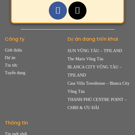
Công ty
Dự án đang triển khai
Giới thiệu
SUN VŨNG TÀU – TPILAND
Dự án
The Maris Vũng Tàu
Tin tức
BLANCA CITY VŨNG TÀU –
Tuyển dụng
TPILAND
Casa Villa Townhouse – Blanca City
Vũng Tàu
THANH PHÚ CENTRE POINT –
CSBH & ƯU ĐÃI
Thông tin
Tin mới nhất