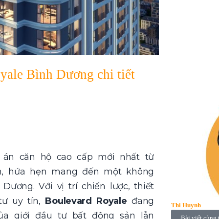
yale Bình Dương chi tiết
 án căn hộ cao cấp mới nhất từ
ion, hứa hẹn mang đến một không
ương. Với vị trí chiến lược, thiết
ư uy tín,
Boulevard Royale
đang
Thi Huynh
a giới đầu tư bất động sản lẫn
Bài viết cùng 