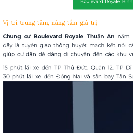
Boulevard Royale Bìn
Vị trí trung tâm, nâng tầm giá trị
Chung cư Boulevard Royale Thuận An
nằm n
đây là tuyến giao thông huyết mạch kết nối cá
giúp cư dân dễ dàng di chuyển đến các khu v
15 phút lái xe đến TP Thủ Đức, Quận 12, TP D
30 phút lái xe đến Đồng Nai và sân bay Tân S