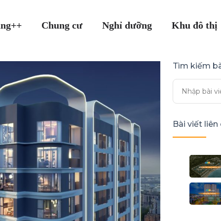
ang++
Chung cư
Nghỉ dưỡng
Khu đô thị
Tìm kiếm bà
Bài viết liê