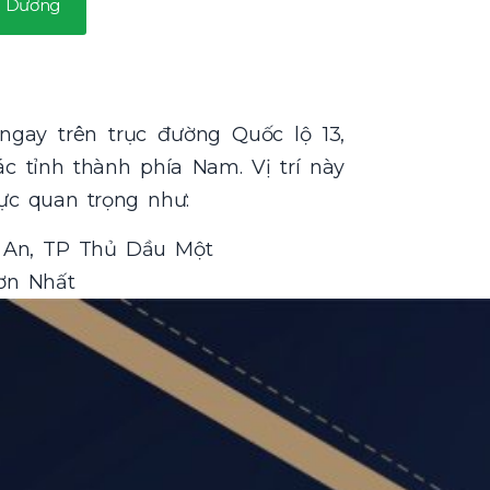
h Dương
gay trên trục đường Quốc lộ 13,
c tỉnh thành phía Nam. Vị trí này
ực quan trọng như:
ĩ An, TP Thủ Dầu Một
ơn Nhất