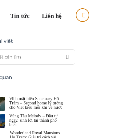
Tin tức
Liên hệ
i viết
n quan
Villa mặt biển Sanctuary Hồ
Tràm – Second home lý tưởng
cho Việt kiều mỗi khi về nước
Vũng Tàu Melody – Đầu tư
ngay, sinh lời tại thành phố
biển
Wonderland Royal Mansions
Ho Tram: Giải trí cách vài