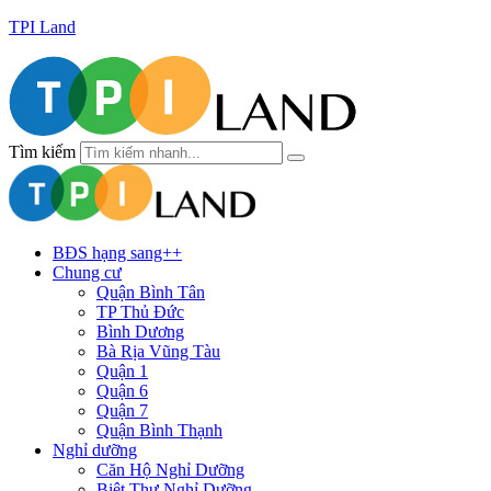
TPI Land
Tìm kiếm
BĐS hạng sang++
Chung cư
Quận Bình Tân
TP Thủ Đức
Bình Dương
Bà Rịa Vũng Tàu
Quận 1
Quận 6
Quận 7
Quận Bình Thạnh
Nghỉ dưỡng
Căn Hộ Nghỉ Dưỡng
Biệt Thự Nghỉ Dưỡng