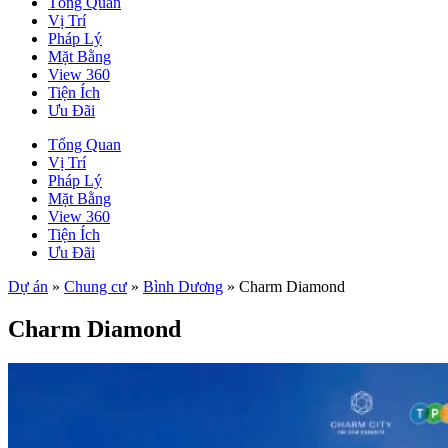
Tổng Quan
Vị Trí
Pháp Lý
Mặt Bằng
View 360
Tiện Ích
Ưu Đãi
Tổng Quan
Vị Trí
Pháp Lý
Mặt Bằng
View 360
Tiện Ích
Ưu Đãi
Dự án
»
Chung cư
»
Bình Dương
»
Charm Diamond
Charm Diamond