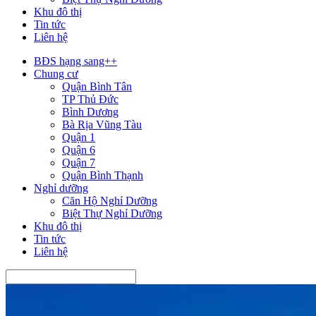
Khu đô thị
Tin tức
Liên hệ
BĐS hạng sang++
Chung cư
Quận Bình Tân
TP Thủ Đức
Bình Dương
Bà Rịa Vũng Tàu
Quận 1
Quận 6
Quận 7
Quận Bình Thạnh
Nghỉ dưỡng
Căn Hộ Nghỉ Dưỡng
Biệt Thự Nghỉ Dưỡng
Khu đô thị
Tin tức
Liên hệ