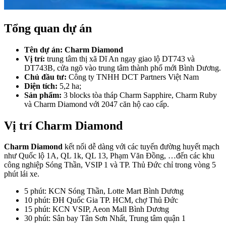
Tổng quan dự án
Tên dự án: Charm Diamond
Vị trí:
trung tâm thị xã Dĩ An ngay giao lộ DT743 và
DT743B, cửa ngõ vào trung tâm thành phố mới Bình Dương.
Chủ đầu tư:
Công ty TNHH DCT Partners Việt Nam
Diện tích:
5,2 ha;
Sản phẩm:
3 blocks tòa tháp Charm Sapphire, Charm Ruby
và Charm Diamond với 2047 căn hộ cao cấp.
Vị trí Charm Diamond
Charm Diamond
kết nối dễ dàng với các tuyến đường huyết mạch
như Quốc lộ 1A, QL 1k, QL 13, Phạm Văn Đồng, …đến các khu
công nghiệp Sóng Thần, VSIP 1 và TP. Thủ Đức chỉ trong vòng 5
phút lái xe.
5 phút: KCN Sóng Thần, Lotte Mart Bình Dương
10 phút: ĐH Quốc Gia TP. HCM, chợ Thủ Đức
15 phút: KCN VSIP, Aeon Mall Bình Dương
30 phút: Sân bay Tân Sơn Nhất, Trung tâm quận 1