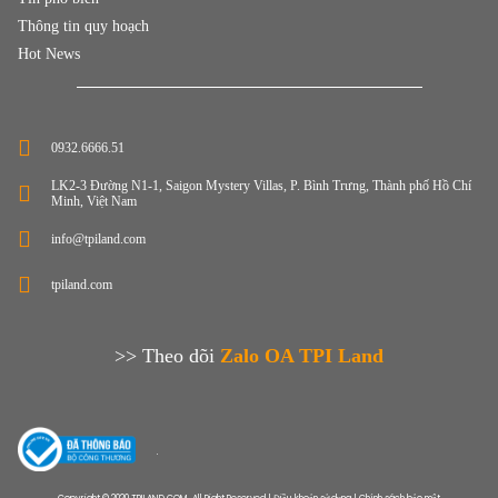
Thông tin quy hoạch
Hot News
0932.6666.51
LK2-3 Đường N1-1, Saigon Mystery Villas, P. Bình Trưng, Thành phố Hồ Chí
Minh, Việt Nam
info@tpiland.com
tpiland.com
>> Theo dõi
Zalo OA TPI Land