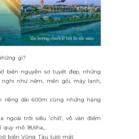
những gì?
bờ biển nguyên sơ tuyệt đẹp, những
ện nghi như nệm, mền gối, máy lạnh,
ển riêng dài 600m cùng những hàng
ngoài trời siêu ‘chill’, vô vàn điểm
rí quy mô 18,6ha,…
ờ biển Vũng Tàu tươi mát.