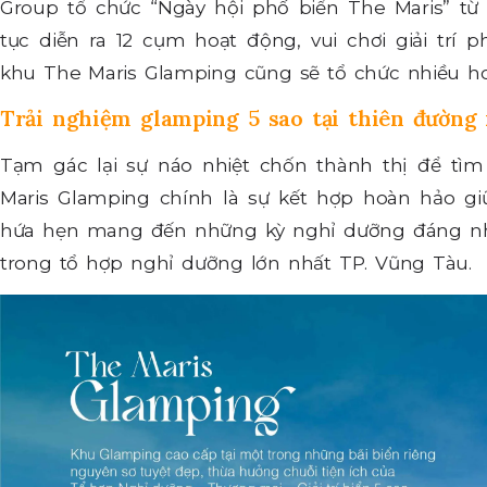
Group tổ chức “Ngày hội phố biển The Maris” từ n
tục diễn ra 12 cụm hoạt động, vui chơi giải trí p
khu The Maris Glamping cũng sẽ tổ chức nhiều ho
Trải nghiệm glamping 5 sao tại thiên đường
Tạm gác lại sự náo nhiệt chốn thành thị để tìm
Maris Glamping chính là sự kết hợp hoàn hảo giữa
hứa hẹn mang đến những kỳ nghỉ dưỡng đáng nhớ
trong tổ hợp nghỉ dưỡng lớn nhất TP. Vũng Tàu.