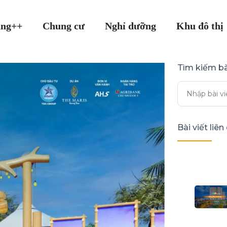
ang++
Chung cư
Nghỉ dưỡng
Khu đô thị
Tìm kiếm bà
Bài viết liê