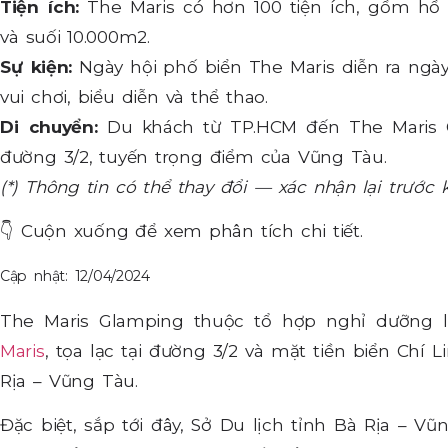
Tiện ích:
The Maris có hơn 100 tiện ích, gồm hồ 
và suối 10.000m2.
Sự kiện:
Ngày hội phố biển The Maris diễn ra ngà
vui chơi, biểu diễn và thể thao.
Di chuyển:
Du khách từ TP.HCM đến The Maris 
đường 3/2, tuyến trọng điểm của Vũng Tàu.
(*) Thông tin có thể thay đổi — xác nhận lại trước 
👇
Cuộn xuống để xem phân tích chi tiết.
Cập nhật: 12/04/2024
The Maris Glamping thuộc tổ hợp nghỉ dưỡng 
Maris
, tọa lạc tại đường 3/2 và mặt tiền biển Chí 
Rịa – Vũng Tàu.
Đặc biệt, sắp tới đây, Sở Du lịch tỉnh Bà Rịa – 