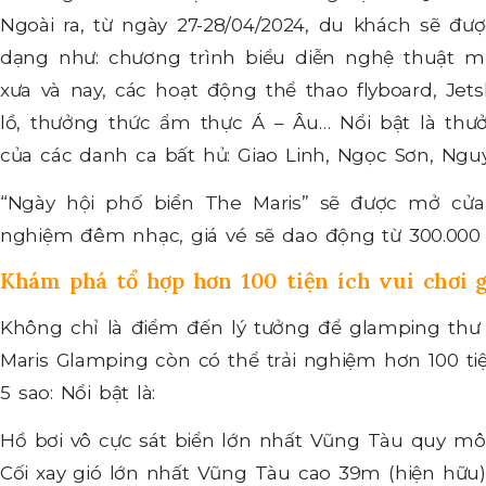
Ngoài ra, từ ngày 27-28/04/2024, du khách sẽ đ
dạng như: chương trình biểu diễn nghệ thuật m
xưa và nay, các hoạt động thể thao flyboard, Jets
lồ, thưởng thức ẩm thực Á – Âu… Nổi bật là th
của các danh ca bất hủ: Giao Linh, Ngọc Sơn, Ngu
“Ngày hội phố biển The Maris” sẽ được mở cửa 
nghiệm đêm nhạc, giá vé sẽ dao động từ 300.000 
Khám phá tổ hợp hơn 100 tiện ích vui chơi gi
Không chỉ là điểm đến lý tưởng để glamping thư
Maris Glamping còn có thể trải nghiệm hơn 100 tiệ
5 sao: Nổi bật là:
Hồ bơi vô cực sát biển lớn nhất Vũng Tàu quy mô
Cối xay gió lớn nhất Vũng Tàu cao 39m (hiện hữu)