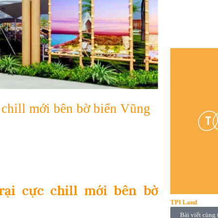
 chill mới bên bờ biển Vũng
ại cực chill mới bên bờ
TPI Land
Bài viết cùng 