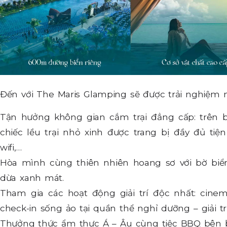
Đến với The Maris Glamping sẽ được trải nghiệm 
Tận hưởng không gian cắm trại đẳng cấp: trên 
chiếc lều trại nhỏ xinh được trang bị đầy đủ ti
wifi,…
Hòa mình cùng thiên nhiên hoang sơ với bờ bi
dừa xanh mát.
Tham gia các hoạt động giải trí độc nhất: cinema 
check-in sống ảo tại quần thể nghỉ dưỡng – giải t
Thưởng thức ẩm thực Á – Âu cùng tiệc BBQ bên b