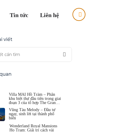
Tin tức
Liên hệ
i viết
n quan
Villa MAI Hồ Tràm – Phân
khu biệt thự đầu tiên trong giai
đoạn 3 của tổ hợp The Grand
Hồ Tràm
Vũng Tàu Melody – Đầu tư
ngay, sinh lời tại thành phố
biển
Wonderland Royal Mansions
Ho Tram: Giải trí cách vài