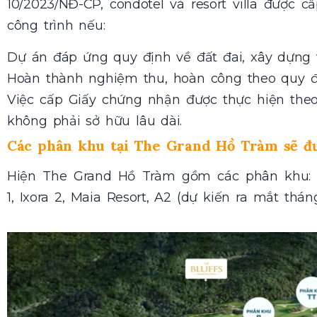
10/2023/NĐ-CP, condotel và resort villa được
công trình nếu:
Dự án đáp ứng quy định về đất đai, xây dựng 
Hoàn thành nghiệm thu, hoàn công theo quy đ
Việc cấp Giấy chứng nhận được thực hiện theo
không phải sở hữu lâu dài.
Các phân khu tại The Grand Hồ Tràm sẽ đư
Hiện The Grand Hồ Tràm gồm các phân khu: Int
1, Ixora 2, Maia Resort, A2 (dự kiến ra mắt thán