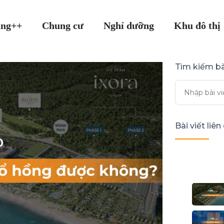
ang++
Chung cư
Nghỉ dưỡng
Khu đô thị
Tìm kiếm bà
Bài viết liê