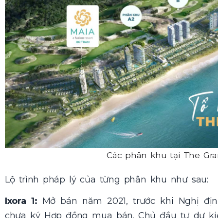
Các phân khu tại The Gr
Lộ trình pháp lý của từng phân khu như sau:
Ixora 1:
Mở bán năm 2021, trước khi Nghị địn
chưa ký Hợp đồng mua bán. Chủ đầu tư dự k