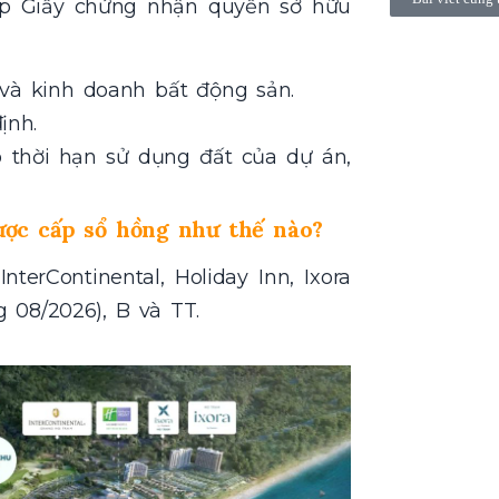
 cấp Giấy chứng nhận quyền sở hữu
và kinh doanh bất động sản.
ịnh.
 thời hạn sử dụng đất của dự án,
ợc cấp sổ hồng như thế nào?
erContinental, Holiday Inn, Ixora
g 08/2026), B và TT.