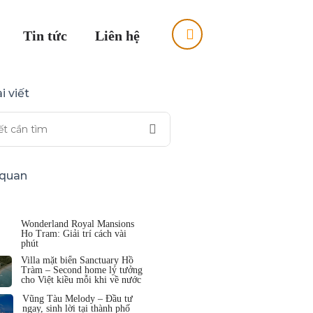
Tin tức
Liên hệ
i viết
n quan
Wonderland Royal Mansions
Ho Tram: Giải trí cách vài
phút
Villa mặt biển Sanctuary Hồ
Tràm – Second home lý tưởng
cho Việt kiều mỗi khi về nước
Vũng Tàu Melody – Đầu tư
ngay, sinh lời tại thành phố