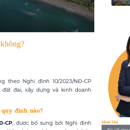
 không?
g theo Nghị định 10/2023/NĐ-CP
 đất đai, xây dựng và kinh doanh
 quy định nào?
Minh Thư
NĐ-CP
, được bổ sung bởi Nghị định
Bài viết cùng 