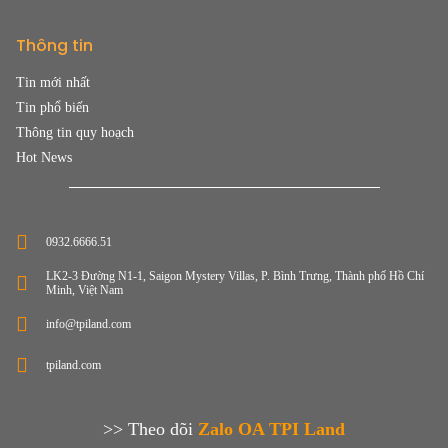
Thông tin
Tin mới nhất
Tin phổ biến
Thông tin quy hoạch
Hot News
0932.6666.51
LK2-3 Đường N1-1, Saigon Mystery Villas, P. Bình Trưng, Thành phố Hồ Chí
Minh, Việt Nam
info@tpiland.com
tpiland.com
>> Theo dõi
Zalo OA TPI Land