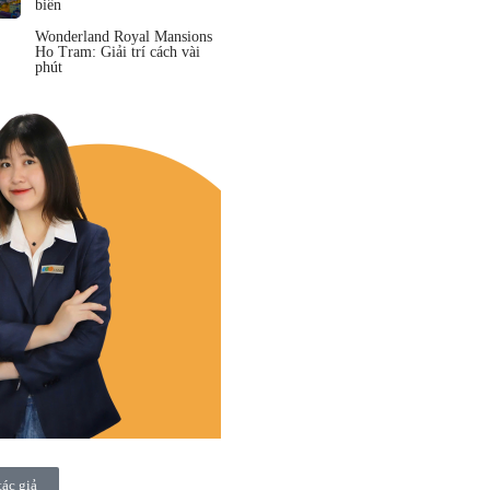
biển
Wonderland Royal Mansions
Ho Tram: Giải trí cách vài
phút
tác giả