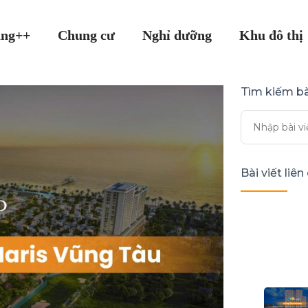
ang++
Chung cư
Nghỉ dưỡng
Khu đô thị
Tìm kiếm bà
Bài viết liê