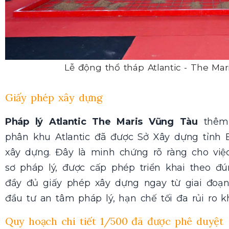
Lễ động thổ tháp Atlantic - The Mar
Giấy phép xây dựng
Pháp lý Atlantic The Maris Vũng Tàu
thêm 
phân khu Atlantic đã được Sở Xây dựng tỉnh 
xây dựng. Đây là minh chứng rõ ràng cho việ
sơ pháp lý, được cấp phép triển khai theo đú
đầy đủ giấy phép xây dựng ngay từ giai đoạn
đầu tư an tâm pháp lý, hạn chế tối đa rủi ro kh
Quy hoạch chi tiết 1/500 đã được phê duyệt