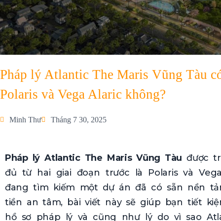
Pháp lý Atlantic The Maris Vũng Tàu có
Polaris và Vega Alaric không?
Minh Thư
Tháng 7 30, 2025
Pháp lý Atlantic The Maris Vũng Tàu
được t
đủ từ hai giai đoạn trước là Polaris và Veg
đang tìm kiếm một dự án đã có sẵn nền tả
tiền an tâm, bài viết này sẽ giúp bạn tiết k
hồ sơ pháp lý và cũng như lý do vì sao Atl