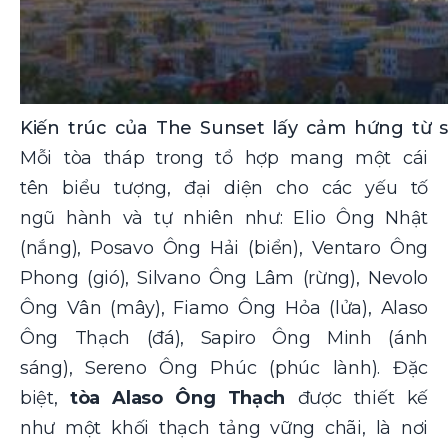
Kiến trúc của The Sunset lấy cảm hứng từ s
Mỗi tòa tháp trong tổ hợp mang một cái
tên biểu tượng, đại diện cho các yếu tố
ngũ hành và tự nhiên như: Elio Ông Nhật
(nắng), Posavo Ông Hải (biển), Ventaro Ông
Phong (gió), Silvano Ông Lâm (rừng), Nevolo
Ông Vân (mây), Fiamo Ông Hỏa (lửa), Alaso
Ông Thạch (đá), Sapiro Ông Minh (ánh
sáng), Sereno Ông Phúc (phúc lành). Đặc
biệt,
tòa Alaso Ông Thạch
được thiết kế
như một khối thạch tảng vững chãi, là nơi