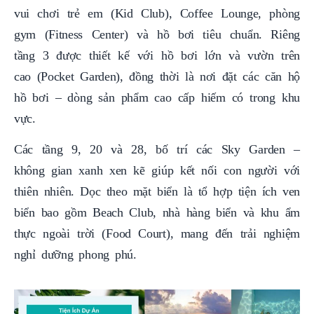
vui chơi trẻ em (Kid Club), Coffee Lounge, phòng
gym (Fitness Center) và hồ bơi tiêu chuẩn. Riêng
tầng 3 được thiết kế với hồ bơi lớn và vườn trên
cao (Pocket Garden), đồng thời là nơi đặt các căn hộ
hồ bơi – dòng sản phẩm cao cấp hiếm có trong khu
vực.
Các tầng 9, 20 và 28, bố trí các Sky Garden –
không gian xanh xen kẽ giúp kết nối con người với
thiên nhiên. Dọc theo mặt biển là tổ hợp tiện ích ven
biển bao gồm Beach Club, nhà hàng biển và khu ẩm
thực ngoài trời (Food Court), mang đến trải nghiệm
nghỉ dưỡng phong phú.