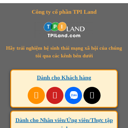
Công ty cổ phần TPI Land
Hãy trải nghiệm hệ sinh thái mạng xã hội của chúng
tôi qua các kênh bên dưới
Dành cho Khách hàng
Dành cho Nhân viên/Ứng viên/Thực tập