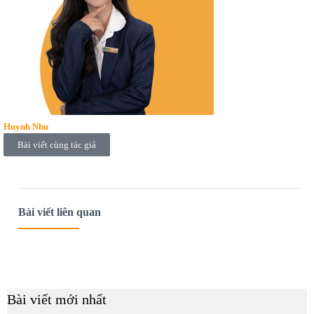
Huynh Nhu
Bài viết cùng tác giả
Bài viết liên quan
Bài viết mới nhất
B