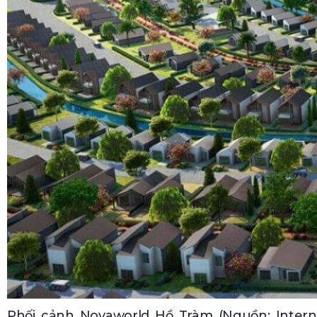
Phối cảnh Novaworld Hồ Tràm (Nguồn: Intern