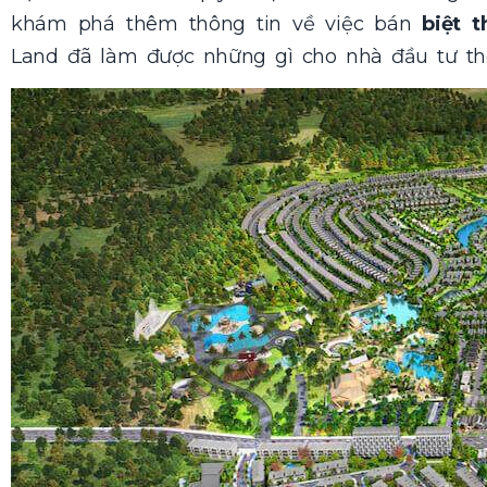
khám phá thêm thông tin về việc bán
biệt t
Land đã làm được những gì cho nhà đầu tư thô