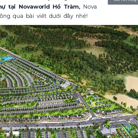
hự tại Novaworld Hồ Tràm,
Nova
ng qua bài viết dưới đây nhé!