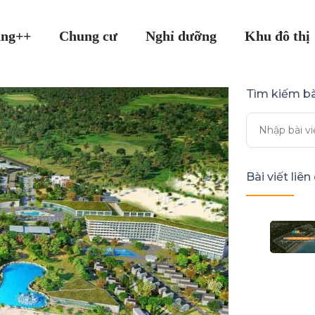
ang++
Chung cư
Nghỉ dưỡng
Khu đô thị
Tìm kiếm bà
Bài viết liê