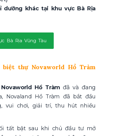
hỉ dưỡng khác tại khu vực Bà Rịa
vực Bà Rịa Vũng Tàu
n biệt thự Novaworld Hồ Tràm
a
Novaworld Hồ Tràm
đã và đang
ua, Novaland Hồ Tràm đã bắt đầu
vui chơi, giải trí, thu hút nhiều
ối tất bật sau khi chủ đầu tư mở