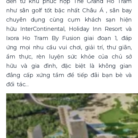
đến từ khu phức hợp The Grand Ho Tram
như sân golf tốt bậc nhất Châu Á , sân bay
chuyên dụng cùng cụm khách sạn hiện
hữu InterContinental, Holiday Inn Resort và
Ixora Ho Tram By Fusion giai đoạn 1, đáp
ứng mọi nhu cầu vui chơi, giải trí, thư giãn,
ẩm thực, rèn luyện sức khỏe của chủ sở
hữu và gia đình, đặc biệt là không gian
đẳng cấp xứng tầm để tiếp đãi bạn bè và
đối tác…