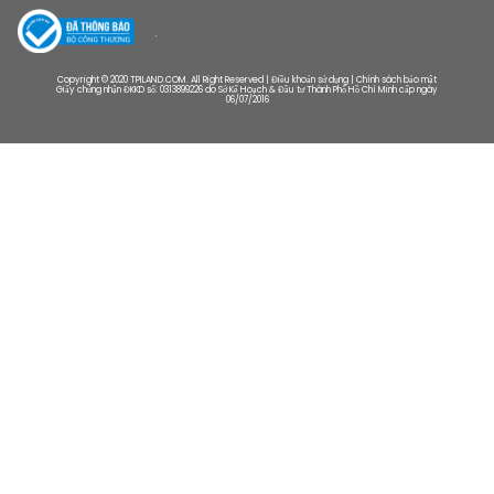
Copyright © 2020 TPILAND.COM. All Right Reserved | Điều khoản sử dụng | Chính sách bảo mật
Giấy chứng nhận ĐKKD số: 0313899226 do Sở Kế Hoạch & Đầu tư Thành Phố Hồ Chí Minh cấp ngày
06/07/2016