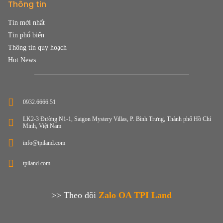
Thông tin
Tin mới nhất
Tin phổ biến
Thông tin quy hoạch
Hot News
0932.6666.51
LK2-3 Đường N1-1, Saigon Mystery Villas, P. Bình Trưng, Thành phố Hồ Chí
Minh, Việt Nam
info@tpiland.com
tpiland.com
>> Theo dõi
Zalo OA TPI Land