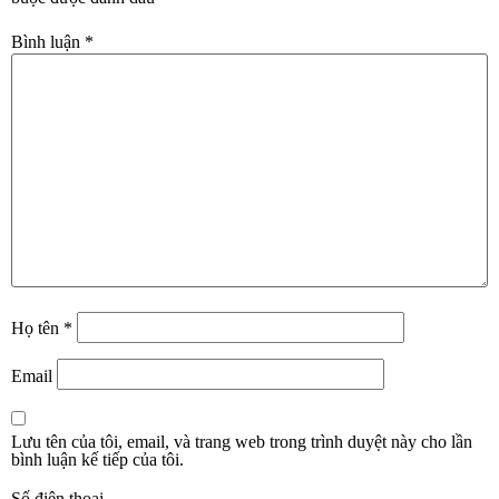
Bình luận
*
Họ tên
*
Email
Lưu tên của tôi, email, và trang web trong trình duyệt này cho lần
bình luận kế tiếp của tôi.
Số điện thoại