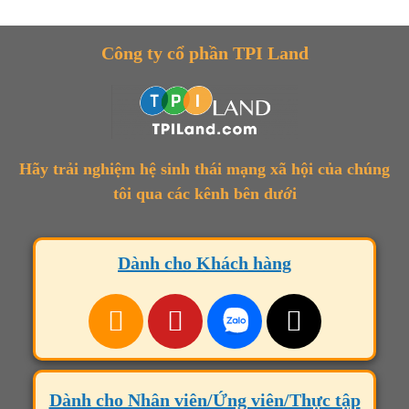
Công ty cổ phần TPI Land
Hãy trải nghiệm hệ sinh thái mạng xã hội của chúng
tôi qua các kênh bên dưới
Dành cho Khách hàng
Dành cho Nhân viên/Ứng viên/Thực tập