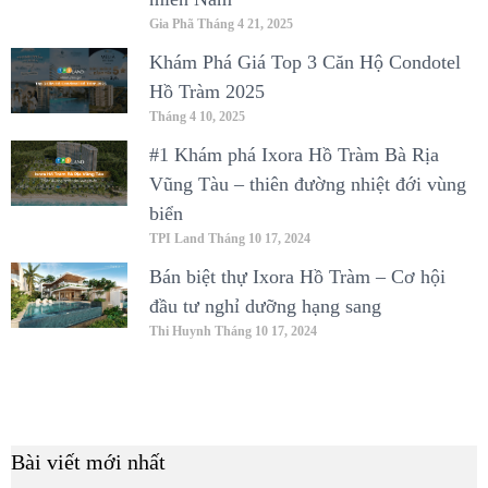
Gia Phã
Tháng 4 21, 2025
Khám Phá Giá Top 3 Căn Hộ Condotel
Hồ Tràm 2025
Tháng 4 10, 2025
#1 Khám phá Ixora Hồ Tràm Bà Rịa
Vũng Tàu – thiên đường nhiệt đới vùng
biển
TPI Land
Tháng 10 17, 2024
Bán biệt thự Ixora Hồ Tràm – Cơ hội
đầu tư nghỉ dưỡng hạng sang
Thi Huynh
Tháng 10 17, 2024
Bài viết mới nhất
B