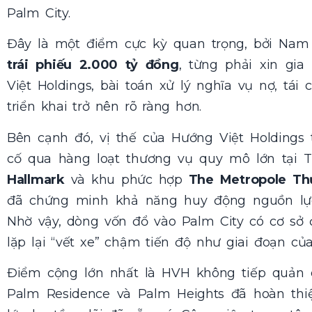
Palm City.
Đây là một điểm cực kỳ quan trọng, bởi Na
trái phiếu 2.000 tỷ đồng
, từng phải xin gi
Việt Holdings
, bài toán xử lý nghĩa vụ nợ, tá
triển khai trở nên rõ ràng hơn.
Bên cạnh đó, vị thế của
Hướng Việt Holdings
t
cố qua hàng loạt thương vụ quy mô lớn tại 
Hallmark
và khu phức hợp
The Metropole Th
đã chứng minh khả năng huy động nguồn lực
Nhờ vậy, dòng vốn đổ vào Palm City có cơ sở 
lặp lại “vết xe” chậm tiến độ như giai đoạn củ
Điểm cộng lớn nhất là HVH không tiếp quản 
Palm Residence và Palm Heights đã hoàn thiệ