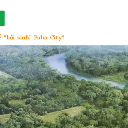
 “hồi sinh” Palm City?