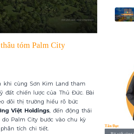
thâu tóm Palm City
m khi cùng Sơn Kim Land tham
uỹ đất chiến lược của Thủ Đức. Bài
o dõi thị trường hiểu rõ bức
ng Việt Holdings
, đến động thái
 do Palm City bước vào chu kỳ
Tấn Đạt
ân tích chi tiết.
Bài viết cùng 