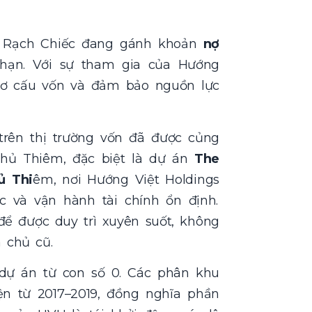
m Rạch Chiếc đang gánh khoản
nợ
a hạn. Với sự tham gia của
Hướng
i cơ cấu vốn và đảm bảo nguồn lực
rên thị trường vốn đã được củng
Thủ Thiêm, đặc biệt là dự án
The
ủ Thi
êm, nơi
Hướng Việt Holdings
 và vận hành tài chính ổn định.
để được duy trì xuyên suốt, không
a chủ cũ.
dự án từ con số 0. Các phân khu
n từ 2017–2019, đồng nghĩa phần