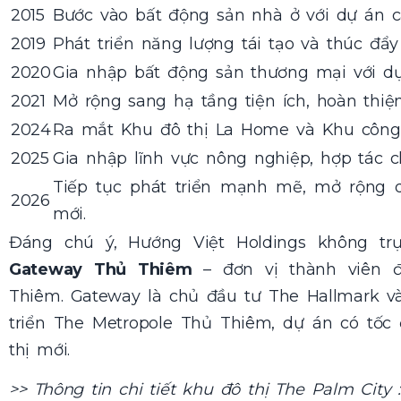
2015
Bước vào bất động sản nhà ở với dự án cao
2019
Phát triển năng lượng tái tạo và thúc đẩ
2020
Gia nhập bất động sản thương mại với dự
2021
Mở rộng sang hạ tầng tiện ích, hoàn thiệ
2024
Ra mắt Khu đô thị La Home và Khu công 
2025
Gia nhập lĩnh vực nông nghiệp, hợp tác c
Tiếp tục phát triển mạnh mẽ, mở rộng 
2026
mới.
Đáng chú ý,
Hướng Việt Holdings
không trự
Gateway Thủ Thiêm
– đơn vị thành viên đ
Thiêm. Gateway là chủ đầu tư The Hallmark và
triển The Metropole Thủ Thiêm, dự án có tốc 
thị mới.
>> Thông tin chi tiết khu đô thị The Palm City