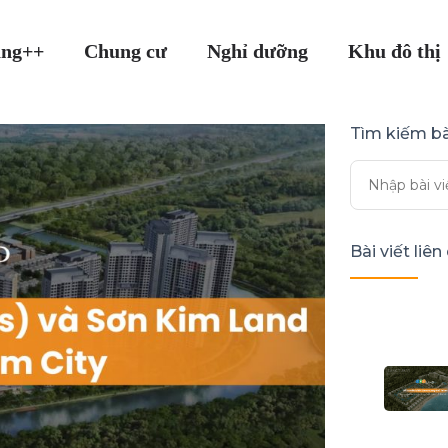
ang++
Chung cư
Nghỉ dưỡng
Khu đô thị
Tìm kiếm bà
Bài viết liê