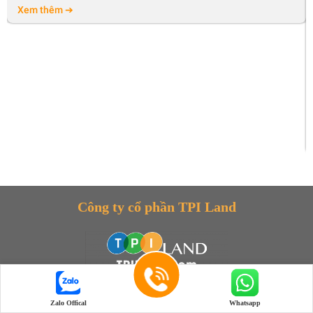
Xem thêm ➔
Công ty cổ phần TPI Land
Hãy trải nghiệm hệ sinh thái mạng xã hội của chúng
Zalo Offical
Whatsapp