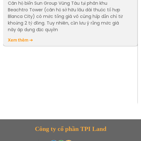
Căn hộ biển Sun Group Vũng Tàu tại phân khu
Beachtro Tower (căn hộ sở hữu lâu dài thuộc tổ hợp
Blanca City) có mức tổng giá vô cùng hấp dẫn chỉ từ
khoảng 2 tỷ đồng. Tuy nhiên, cần lưu ý rằng mức giá
này áp dụng đặc quyền
Xem thêm ➔
Công ty cổ phần TPI Land