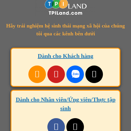
Hãy trải nghiệm hệ sinh thái mạng xã hội của chúng
tôi qua các kênh bên dưới
Dành cho Khách hàng
Dành cho Nhân viên/Ứng viên/Thực tập
sinh