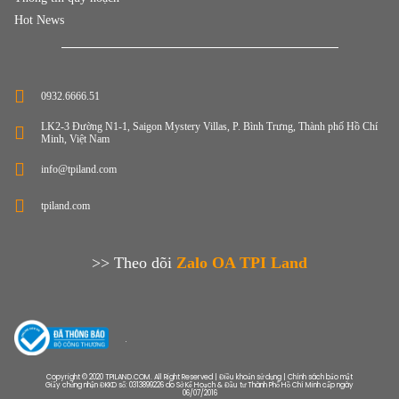
Hot News
0932.6666.51
LK2-3 Đường N1-1, Saigon Mystery Villas, P. Bình Trưng, Thành phố Hồ Chí
Minh, Việt Nam
info@tpiland.com
tpiland.com
>> Theo dõi
Zalo OA TPI Land
Copyright © 2020 TPILAND.COM. All Right Reserved | Điều khoản sử dụng | Chính sách bảo mật
Giấy chứng nhận ĐKKD số: 0313899226 do Sở Kế Hoạch & Đầu tư Thành Phố Hồ Chí Minh cấp ngày
06/07/2016