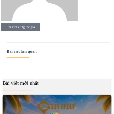
Bài viết cùng tác giả
Bài viết liên quan
Bài viết mới nhất
B