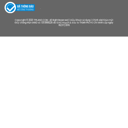
Copyright © 2020 TPILAND.COM. All Right Reserved | Điều khoản sử dụng | Chính sách bảo mật
Giấy chứng nhận ĐKKD số: 0313899226 do Sở Kế Hoạch & Đầu tư Thành Phố Hồ Chí Minh cấp ngày
06/07/2016