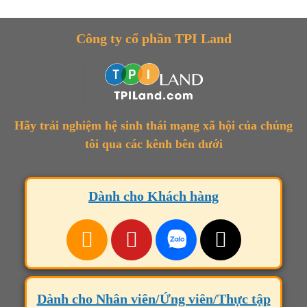
Công ty cổ phần TPI Land
Hãy trải nghiệm hệ sinh thái mạng xã hội của chúng
tôi qua các kênh bên dưới
Dành cho Khách hàng
Dành cho Nhân viên/Ứng viên/Thực tập