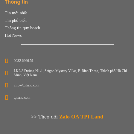
Thông tin
Tin mới nhất
Tin phổ biến
Thông tin quy hoạch
Hot News
0932.6666.51
LK2-3 Đường N1-1, Saigon Mystery Villas, P. Bình Trưng, Thành phố Hồ Chí
Minh, Việt Nam
info@tpiland.com
tpiland.com
>> Theo dõi
Zalo OA TPI Land