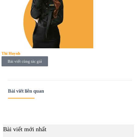
Thi Huynh
Bài viết cùng tác giả
Bài viết liên quan
Bài viết mới nhất
B