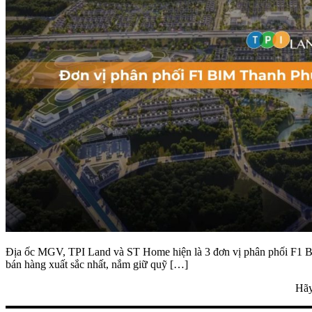
Địa ốc MGV, TPI Land và ST Home hiện là 3 đơn vị phân phối F1 BIM T
bán hàng xuất sắc nhất, nắm giữ quỹ […]
Hãy