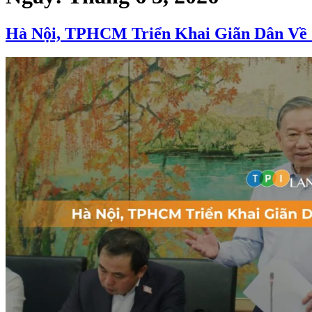
Hà Nội, TPHCM Triển Khai Giãn Dân Về 