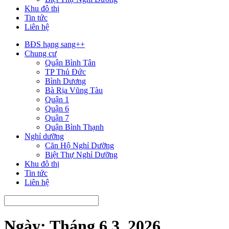
Khu đô thị
Tin tức
Liên hệ
BĐS hạng sang++
Chung cư
Quận Bình Tân
TP Thủ Đức
Bình Dương
Bà Rịa Vũng Tàu
Quận 1
Quận 6
Quận 7
Quận Bình Thạnh
Nghỉ dưỡng
Căn Hộ Nghỉ Dưỡng
Biệt Thự Nghỉ Dưỡng
Khu đô thị
Tin tức
Liên hệ
Ngày:
Tháng 6 3, 2026