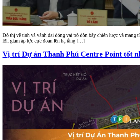
Đô thị vệ tinh và vành đai đóng vai trò đòn bẩy chiến lược và mang
lõi, giảm áp lực cực đoan lên hạ tầng […]
Vị trí Dự án Thanh Phú Centre Point tốt n