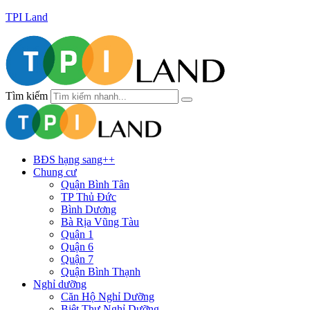
TPI Land
Tìm kiếm
BĐS hạng sang++
Chung cư
Quận Bình Tân
TP Thủ Đức
Bình Dương
Bà Rịa Vũng Tàu
Quận 1
Quận 6
Quận 7
Quận Bình Thạnh
Nghỉ dưỡng
Căn Hộ Nghỉ Dưỡng
Biệt Thự Nghỉ Dưỡng