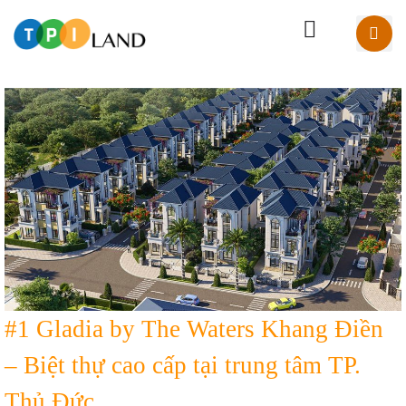
#1 Gladia by The Waters Khang Điền
– Biệt thự cao cấp tại trung tâm TP.
Thủ Đức