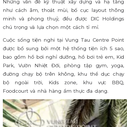
Những vấn đề kỹ thuật xây dựng và hạ tầng
như cách âm, thoát mùi, bố cục layout thông
minh và phong thuỷ, đều được DIC Holdings
chú trọng và lựa chọn một cách tỉ mỉ.
Cuộc sống tiện nghi tại Vung Tau Centre Point
được bổ sung bởi một hệ thống tiện ích 5 sao,
bao gồm hồ bơi nghỉ dưỡng, hồ bơi trẻ em, Kid
Park, Vườn Nhiệt Đới, phòng tập gym, yoga,
đường chạy bộ trên không, khu thể dục chạy
bộ ngoài trời, Kids zone, khu vực BBQ,
Foodcourt và nhà hàng ẩm thực đa dạng.