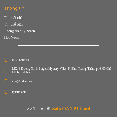
Thông tin
Tin mới nhất
Tin phổ biến
Thông tin quy hoạch
Hot News
0932.6666.51
LK2-3 Đường N1-1, Saigon Mystery Villas, P. Bình Trưng, Thành phố Hồ Chí
Minh, Việt Nam
info@tpiland.com
tpiland.com
>> Theo dõi
Zalo OA TPI Land