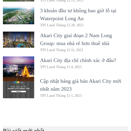
TPI Land
Tháng 12 21, 2023
3 khoản đầu tư không bao giờ lỗ tại
Waterpoint Long An
TPI Land
Tháng 12 20, 2023
Akari City giai đoạn 2 Nam Long
Group: mua nhà rẻ hơn thuê nhà
TPI Land
Tháng 12 11, 2023
Akari City địa chỉ chính xác ở đâu?
TPI Land
Tháng 12 4, 2023
Cập nhật bảng giá bán Akari City mới
nhất năm 2023
TPI Land
Tháng 12 1, 2023
Bài viết mới nhất
B