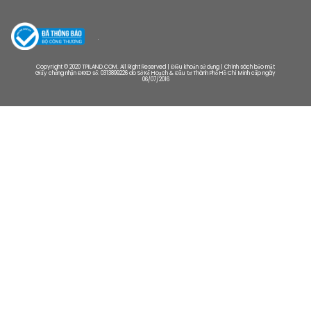
Copyright © 2020 TPILAND.COM. All Right Reserved | Điều khoản sử dụng | Chính sách bảo mật
Giấy chứng nhận ĐKKD số: 0313899226 do Sở Kế Hoạch & Đầu tư Thành Phố Hồ Chí Minh cấp ngày
06/07/2016