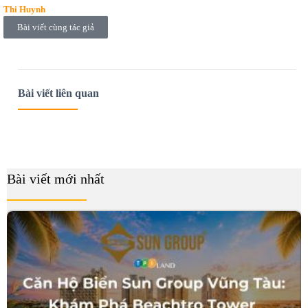
Thi Huynh
Bài viết cùng tác giả
Bài viết liên quan
Bài viết mới nhất
B