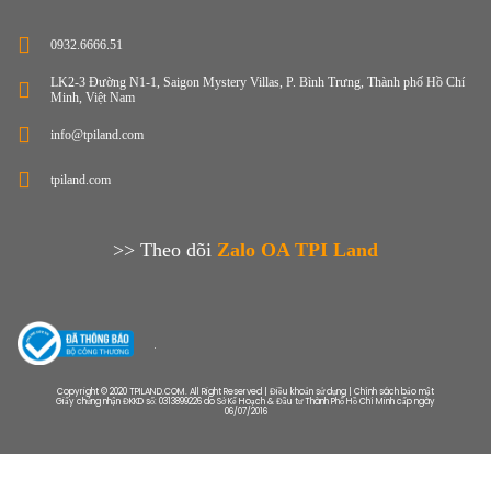
0932.6666.51
LK2-3 Đường N1-1, Saigon Mystery Villas, P. Bình Trưng, Thành phố Hồ Chí
Minh, Việt Nam
info@tpiland.com
tpiland.com
>> Theo dõi
Zalo OA TPI Land
Copyright © 2020 TPILAND.COM. All Right Reserved | Điều khoản sử dụng | Chính sách bảo mật
Giấy chứng nhận ĐKKD số: 0313899226 do Sở Kế Hoạch & Đầu tư Thành Phố Hồ Chí Minh cấp ngày
06/07/2016