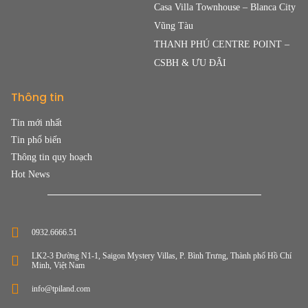
Casa Villa Townhouse – Blanca City
Vũng Tàu
THANH PHÚ CENTRE POINT –
CSBH & ƯU ĐÃI
Thông tin
Tin mới nhất
Tin phổ biến
Thông tin quy hoạch
Hot News
0932.6666.51
LK2-3 Đường N1-1, Saigon Mystery Villas, P. Bình Trưng, Thành phố Hồ Chí
Minh, Việt Nam
info@tpiland.com