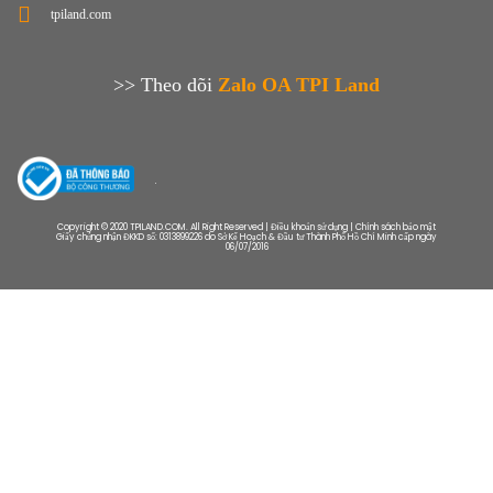
tpiland.com
>> Theo dõi
Zalo OA TPI Land
Copyright © 2020 TPILAND.COM. All Right Reserved | Điều khoản sử dụng | Chính sách bảo mật
Giấy chứng nhận ĐKKD số: 0313899226 do Sở Kế Hoạch & Đầu tư Thành Phố Hồ Chí Minh cấp ngày
06/07/2016