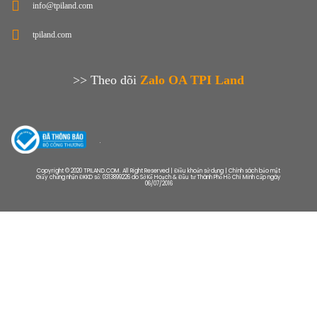
info@tpiland.com
tpiland.com
>> Theo dõi
Zalo OA TPI Land
Copyright © 2020 TPILAND.COM. All Right Reserved | Điều khoản sử dụng | Chính sách bảo mật
Giấy chứng nhận ĐKKD số: 0313899226 do Sở Kế Hoạch & Đầu tư Thành Phố Hồ Chí Minh cấp ngày
06/07/2016