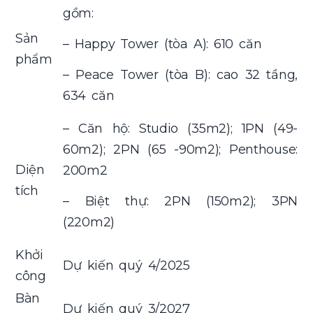
gồm:
Sản
– Happy Tower (tòa A): 610 căn
phẩm
– Peace Tower (tòa B): cao 32 tầng,
634 căn
– Căn hộ: Studio (35m2); 1PN (49-
60m2); 2PN (65 -90m2); Penthouse:
Diện
200m2
tích
– Biệt thự: 2PN (150m2); 3PN
(220m2)
Khởi
Dự kiến quý 4/2025
công
Bàn
Dự kiến quý 3/2027