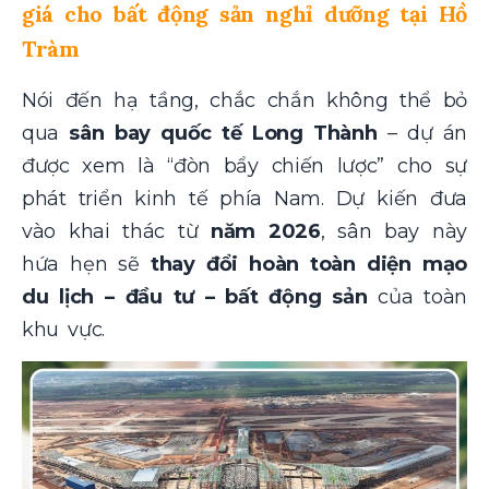
giá cho bất động sản nghỉ dưỡng tại Hồ
Tràm
Nói đến hạ tầng, chắc chắn không thể bỏ
qua
sân bay quốc tế Long Thành
– dự án
được xem là “đòn bẩy chiến lược” cho sự
phát triển kinh tế phía Nam. Dự kiến đưa
vào khai thác từ
năm 2026
, sân bay này
hứa hẹn sẽ
thay đổi hoàn toàn diện mạo
du lịch – đầu tư – bất động sản
của toàn
khu vực.