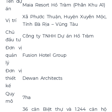
Tên dự
Maia Resort Hồ Tràm (Phân Khu A1)
án
Xã Phước Thuận, Huyện Xuyên Mộc,
Vị trí
Tỉnh Bà Rịa – Vũng Tàu
Chủ
Công ty TNHH Dự án Hồ Tràm
đầu tư
Đơn vị
quản
Fusion Hotel Group
lý
Đơn vị
thiết
Dewan Architects
kế
Quy
7ha
mô
36 căn Biệt thự và 1.244 căn hộ