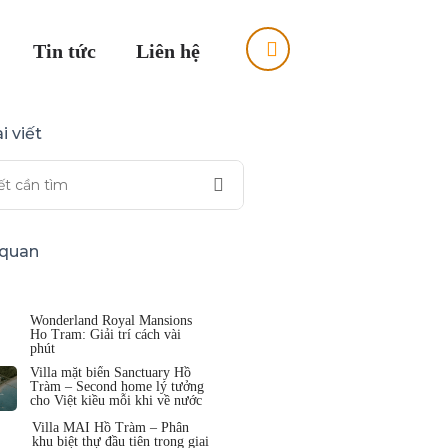
Tin tức
Liên hệ
i viết
n quan
Wonderland Royal Mansions
Ho Tram: Giải trí cách vài
phút
Villa mặt biển Sanctuary Hồ
Tràm – Second home lý tưởng
cho Việt kiều mỗi khi về nước
Villa MAI Hồ Tràm – Phân
khu biệt thự đầu tiên trong giai