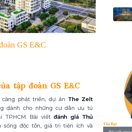
p đoàn GS E&C
của tập đoàn GS E&C
 càng phát triển, dự án
The Zeit
ng dành cho những cư dân ưu tú
i TP.HCM. Bài viết
đánh giá Thủ
Tấn Đạt
 sống độc tôn, giá trị tiện ích và
Bài viết cùng 