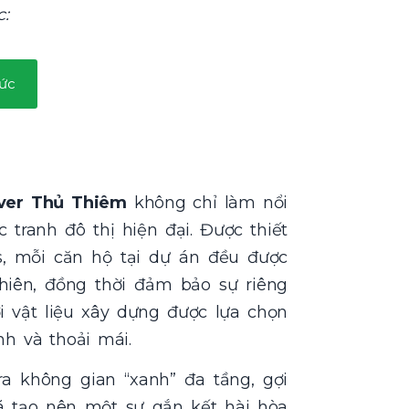
:
ức
iver Thủ Thiêm
không chỉ làm nổi
tranh đô thị hiện đại. Được thiết
ts, mỗi căn hộ tại dự án đều được
hiên, đồng thời đảm bảo sự riêng
 vật liệu xây dựng được lựa chọn
h và thoải mái.
ra không gian “xanh” đa tầng, gợi
ã tạo nên một sự gắn kết hài hòa