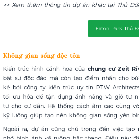
>> Xem thêm thông tin dự án khác tại Thủ Đức
Eaton Park Thủ Đ
Không gian sống độc tôn
Kiến trúc hình cánh hoa của
chung cư Zeit R
bật sự độc đáo mà còn tạo điểm nhấn cho bức 
kế bởi công ty kiến trúc uy tín PTW Architec
tối ưu hóa để tận dụng ánh nắng và gió tự n
tư cho cư dân. Hệ thống cách âm cao cùng với
kỹ lưỡng giúp tạo nên không gian sống yên bìn
Ngoài ra, dự án cũng chú trọng đến việc tạo 
nhớ hình ảnh về ruộng bậc thang. Điều này đ