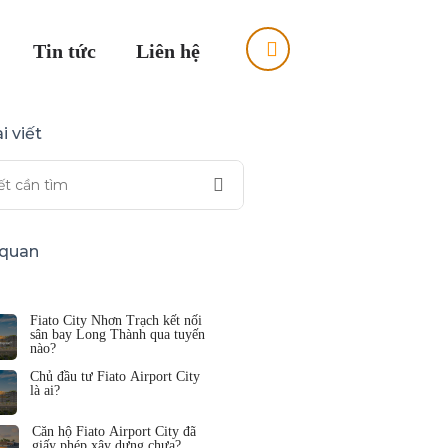
Tin tức
Liên hệ
i viết
n quan
Fiato City Nhơn Trạch kết nối
sân bay Long Thành qua tuyến
nào?
Chủ đầu tư Fiato Airport City
là ai?
Căn hộ Fiato Airport City đã
giấy phép xây dựng chưa?