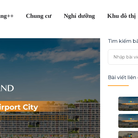
ang++
Chung cư
Nghỉ dưỡng
Khu đô thị
Tìm kiếm bà
Bài viết liê