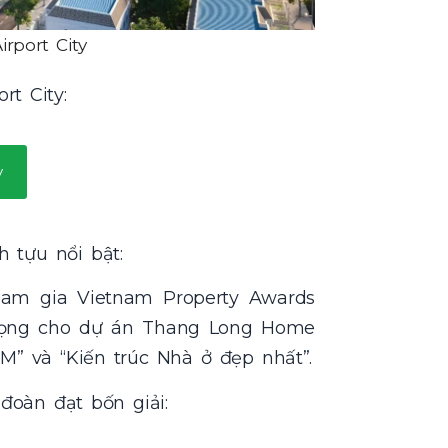
rport City
rt City:
y
 tựu nổi bật:
ham gia Vietnam Property Awards
trọng cho dự án Thang Long Home
” và “Kiến trúc Nhà ở đẹp nhất”.
đoàn đạt bốn giải: