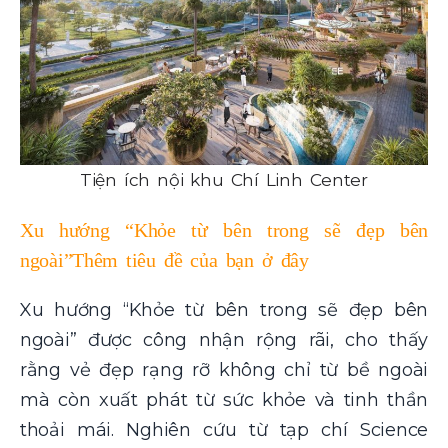
Tiện ích nội khu Chí Linh Center
Xu hướng “Khỏe từ bên trong sẽ đẹp bên
ngoài”Thêm tiêu đề của bạn ở đây
Xu hướng “Khỏe từ bên trong sẽ đẹp bên
ngoài” được công nhận rộng rãi, cho thấy
rằng vẻ đẹp rạng rỡ không chỉ từ bề ngoài
mà còn xuất phát từ sức khỏe và tinh thần
thoải mái. Nghiên cứu từ tạp chí Science