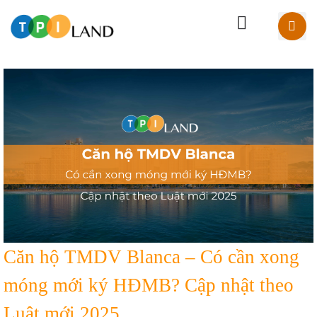
Căn hộ TMDV Blanca – Có cần xong
móng mới ký HĐMB? Cập nhật theo
Luật mới 2025