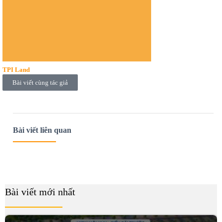
TPI Land
Bài viết cùng tác giả
Bài viết liên quan
Bài viết mới nhất
B