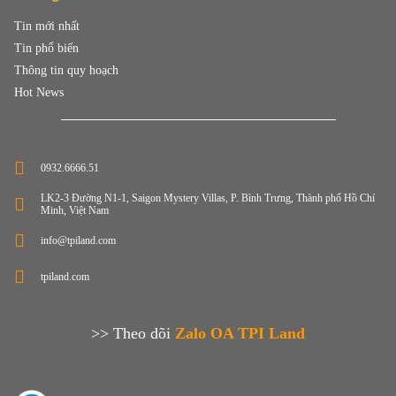
Tin mới nhất
Tin phổ biến
Thông tin quy hoạch
Hot News
0932.6666.51
LK2-3 Đường N1-1, Saigon Mystery Villas, P. Bình Trưng, Thành phố Hồ Chí
Minh, Việt Nam
info@tpiland.com
tpiland.com
>> Theo dõi
Zalo OA TPI Land