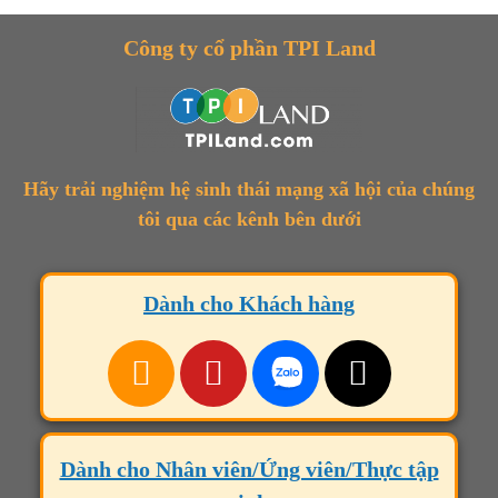
Công ty cổ phần TPI Land
Hãy trải nghiệm hệ sinh thái mạng xã hội của chúng
tôi qua các kênh bên dưới
Dành cho Khách hàng
Dành cho Nhân viên/Ứng viên/Thực tập