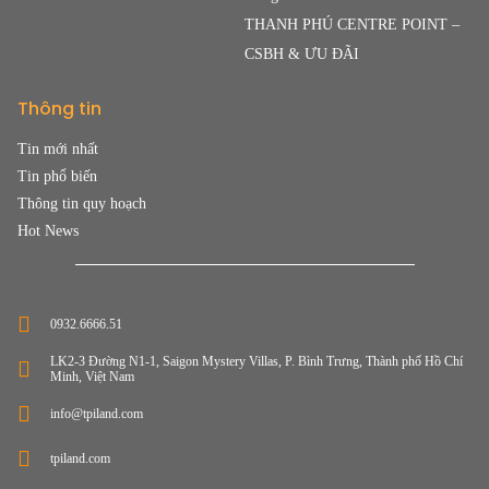
THANH PHÚ CENTRE POINT –
CSBH & ƯU ĐÃI
Thông tin
Tin mới nhất
Tin phổ biến
Thông tin quy hoạch
Hot News
0932.6666.51
LK2-3 Đường N1-1, Saigon Mystery Villas, P. Bình Trưng, Thành phố Hồ Chí
Minh, Việt Nam
info@tpiland.com
tpiland.com