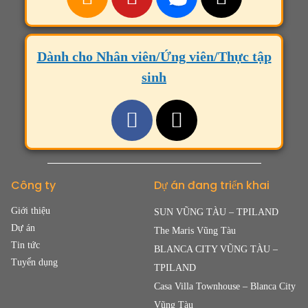
Dành cho Nhân viên/Ứng viên/Thực tập
sinh
Công ty
Dự án đang triển khai
Giới thiệu
SUN VŨNG TÀU – TPILAND
Dự án
The Maris Vũng Tàu
Tin tức
BLANCA CITY VŨNG TÀU –
Tuyển dụng
TPILAND
Casa Villa Townhouse – Blanca City
Vũng Tàu