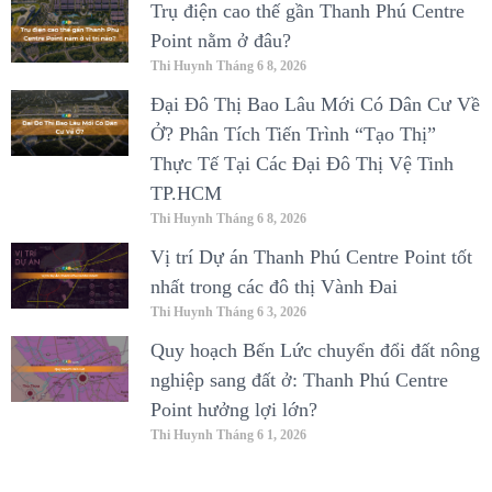
Trụ điện cao thế gần Thanh Phú Centre
Point nằm ở đâu?
Thi Huynh
Tháng 6 8, 2026
Đại Đô Thị Bao Lâu Mới Có Dân Cư Về
Ở? Phân Tích Tiến Trình “Tạo Thị”
Thực Tế Tại Các Đại Đô Thị Vệ Tinh
TP.HCM
Thi Huynh
Tháng 6 8, 2026
Vị trí Dự án Thanh Phú Centre Point tốt
nhất trong các đô thị Vành Đai
Thi Huynh
Tháng 6 3, 2026
Quy hoạch Bến Lức chuyển đổi đất nông
nghiệp sang đất ở: Thanh Phú Centre
Point hưởng lợi lớn?
Thi Huynh
Tháng 6 1, 2026