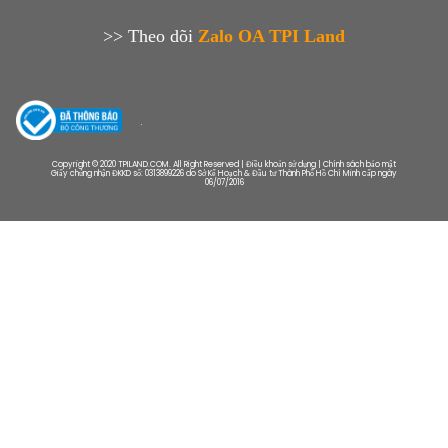
>> Theo dõi
Zalo OA TPI Land
Copyright © 2020 TPILAND.COM. All Right Reserved | Điều khoản sử dụng | Chính sách bảo mật
Giấy chứng nhận ĐKKD số: 0313899226 do Sở Kế Hoạch & Đầu tư Thành Phố Hồ Chí Minh cấp ngày
06/07/2016