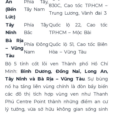
An
Phía Tây,
830C, Cao tốc TP.HCM –
(Bến
Tây Nam
Trung Lương, Vành đai 3
Lức)
Tây
Phía Tây
Quốc lộ 22, Cao tốc
Ninh
Bắc
TP.HCM – Mộc Bài
Bà Rịa
Phía Đông
Quốc lộ 51, Cao tốc Biên
– Vũng
Nam
Hòa – Vũng Tàu
Tàu
Bộ 5 tỉnh cốt lõi ven Thành phố Hồ Chí
Minh:
Bình Dương, Đồng Nai, Long An,
Tây Ninh và Bà Rịa – Vũng Tàu
. Sự bùng
nổ hạ tầng liên vùng chính là đòn bẩy biến
các đô thị tích hợp vùng ven như Thanh
Phú Centre Point thành những điểm an cư
lý tưởng, vừa sở hữu không gian sống sinh