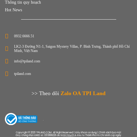
Thông tin quy hoạch
Hot News
0932.6666.51
LK2-3 Đường N1-1, Saigon Mystery Villas, P. Bình Trưng, Thành phố Hồ Chí
Minh, Việt Nam
info@tpiland.com
tpiland.com
>> Theo dõi
Zalo OA TPI Land
Copyright © 2020 TPILAND.COM. All Right Reserved | Điều khoản sử dụng | Chính sách bảo mật
Giấy chứng nhận ĐKKD số: 0313899226 do Sở Kế Hoạch & Đầu tư Thành Phố Hồ Chí Minh cấp ngày