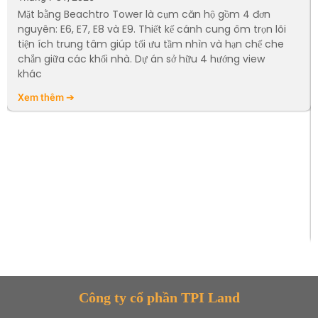
Mặt bằng Beachtro Tower là cụm căn hộ gồm 4 đơn
nguyên: E6, E7, E8 và E9. Thiết kế cánh cung ôm trọn lõi
tiện ích trung tâm giúp tối ưu tầm nhìn và hạn chế che
chắn giữa các khối nhà. Dự án sở hữu 4 hướng view
khác
Xem thêm ➔
Công ty cổ phần TPI Land