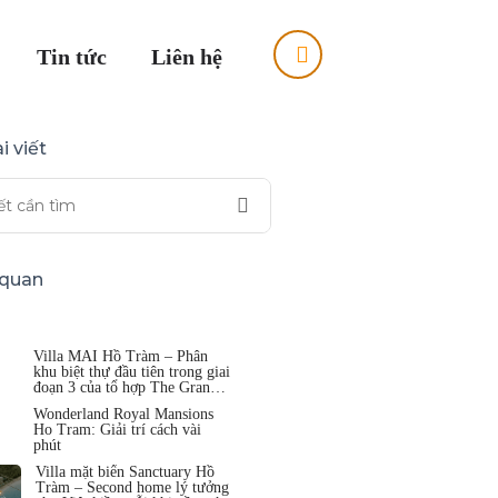
Tin tức
Liên hệ
i viết
n quan
Villa MAI Hồ Tràm – Phân
khu biệt thự đầu tiên trong giai
đoạn 3 của tổ hợp The Grand
Hồ Tràm
Wonderland Royal Mansions
Ho Tram: Giải trí cách vài
phút
Villa mặt biển Sanctuary Hồ
Tràm – Second home lý tưởng