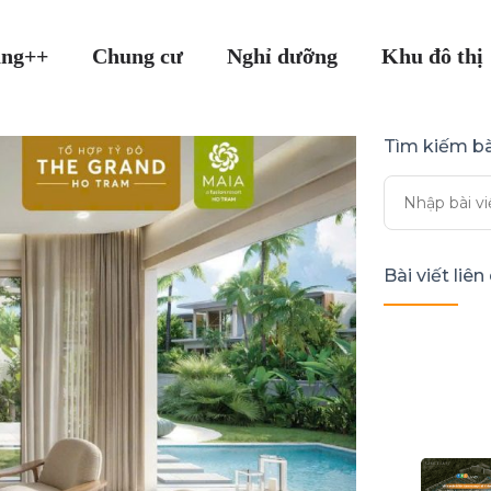
ang++
Chung cư
Nghỉ dưỡng
Khu đô thị
Tìm kiếm bà
Bài viết liê