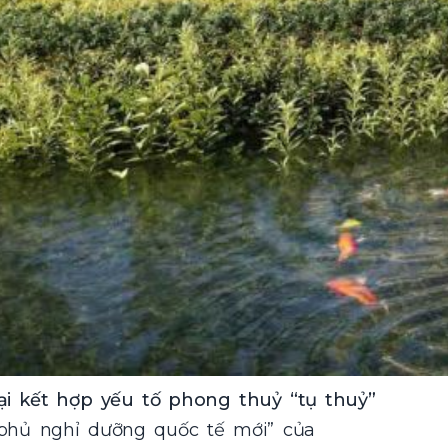
ại kết hợp yếu tố phong thuỷ “tụ thuỷ”
ủ phủ nghỉ dưỡng quốc tế mới” của