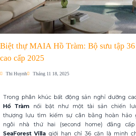
Biệt thự MAIA Hồ Tràm: Bộ sưu tập 36 
cao cấp 2025
Thi Huynh
Tháng 11 18, 2025
Trong phân khúc bất động sản nghỉ dưỡng cao
Hồ Tràm
nổi bật như một tài sản chiến l
thượng lưu tìm kiếm sự cân bằng hoàn hảo g
ngôi nhà thứ hai (second home) đẳng cấp 
SeaForest Villa
giới hạn chỉ 36 căn là minh ch