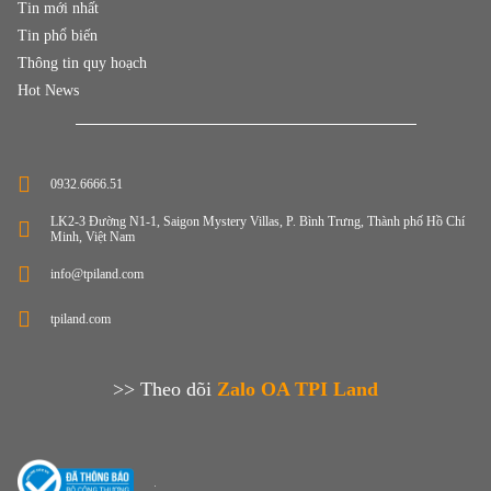
Tin mới nhất
Tin phổ biến
Thông tin quy hoạch
Hot News
0932.6666.51
LK2-3 Đường N1-1, Saigon Mystery Villas, P. Bình Trưng, Thành phố Hồ Chí
Minh, Việt Nam
info@tpiland.com
tpiland.com
>> Theo dõi
Zalo OA TPI Land