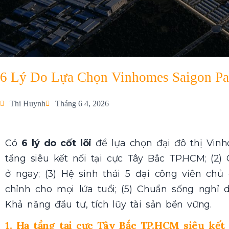
6 Lý Do Lựa Chọn Vinhomes Saigon P
Thi Huynh
Tháng 6 4, 2026
Có
6 lý do cốt lõi
để lựa chọn đại đô thị Vinh
tầng siêu kết nối tại cực Tây Bắc TP.HCM; (2
ở ngay; (3) Hệ sinh thái 5 đại công viên chủ
chỉnh cho mọi lứa tuổi; (5) Chuẩn sống nghỉ d
Khả năng đầu tư, tích lũy tài sản bền vững.
1. Hạ tầng tại cực Tây Bắc TP.HCM siêu kết 