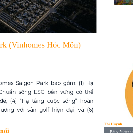
ark (Vinhomes Hóc Môn)
omes Saigon Park bao gồm: (1) Hạ
) Chuẩn sống ESG bền vững có thể
 đề; (4) “Hạ tầng cuộc sống” hoàn
ưỡng với sân golf hiện đại; và (6)
Thi Huynh
nối
Bài viết cùng 