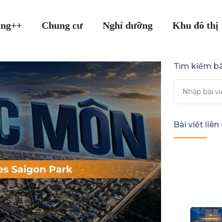
ang++
Chung cư
Nghỉ dưỡng
Khu đô thị
Tìm kiếm bà
Bài viết liê