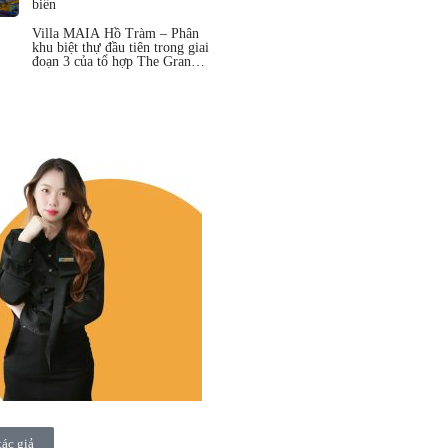
biển
Villa MAIA Hồ Tràm – Phân
khu biệt thự đầu tiên trong giai
đoạn 3 của tổ hợp The Grand
Hồ Tràm
tác giả