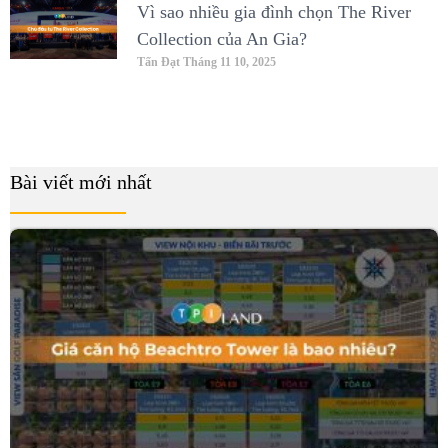
Vì sao nhiều gia đình chọn The River
Collection của An Gia?
Tấn Đạt
Tháng 11 10, 2025
Bài viết mới nhất
B