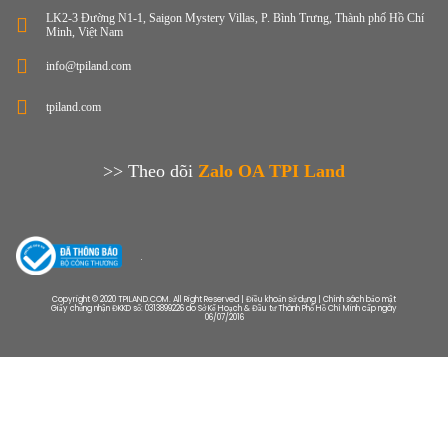
LK2-3 Đường N1-1, Saigon Mystery Villas, P. Bình Trưng, Thành phố Hồ Chí
Minh, Việt Nam
info@tpiland.com
tpiland.com
>> Theo dõi
Zalo OA TPI Land
Copyright © 2020 TPILAND.COM. All Right Reserved | Điều khoản sử dụng | Chính sách bảo mật
Giấy chứng nhận ĐKKD số: 0313899226 do Sở Kế Hoạch & Đầu tư Thành Phố Hồ Chí Minh cấp ngày
06/07/2016