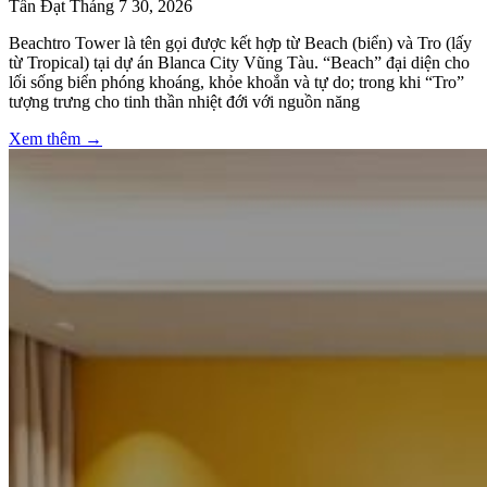
Tấn Đạt
Tháng 7 30, 2026
Beachtro Tower là tên gọi được kết hợp từ Beach (biển) và Tro (lấy
từ Tropical) tại dự án Blanca City Vũng Tàu. “Beach” đại diện cho
lối sống biển phóng khoáng, khỏe khoắn và tự do; trong khi “Tro”
tượng trưng cho tinh thần nhiệt đới với nguồn năng
Xem thêm →