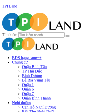
TPI Land
Tìm kiếm
BĐS hạng sang++
Chung cư
Quận Bình Tân
TP Thủ Đức
Bình Dương
Bà Rịa Vũng Tàu
Quận 1
Quận 6
Quận 7
Quận Bình Thạnh
Nghỉ dưỡng
Căn Hộ Nghỉ Dưỡng
Biệt Thự Nghỉ Dưỡng