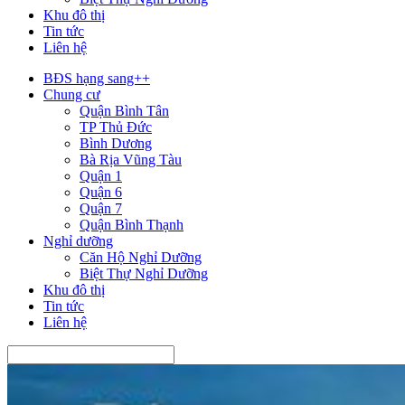
Khu đô thị
Tin tức
Liên hệ
BĐS hạng sang++
Chung cư
Quận Bình Tân
TP Thủ Đức
Bình Dương
Bà Rịa Vũng Tàu
Quận 1
Quận 6
Quận 7
Quận Bình Thạnh
Nghỉ dưỡng
Căn Hộ Nghỉ Dưỡng
Biệt Thự Nghỉ Dưỡng
Khu đô thị
Tin tức
Liên hệ